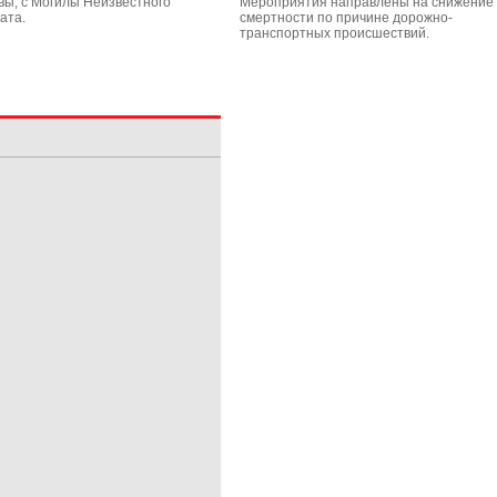
вы, с Могилы Неизвестного
Мероприятия направлены на снижение
ата.
смертности по причине дорожно-
транспортных происшествий.