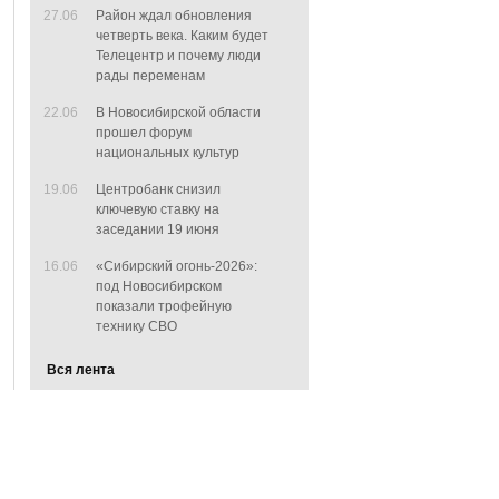
27.06
Район ждал обновления
четверть века. Каким будет
Телецентр и почему люди
рады переменам
22.06
В Новосибирской области
прошел форум
национальных культур
19.06
Центробанк снизил
ключевую ставку на
заседании 19 июня
16.06
«Сибирский огонь-2026»:
под Новосибирском
показали трофейную
технику СВО
Вся лента