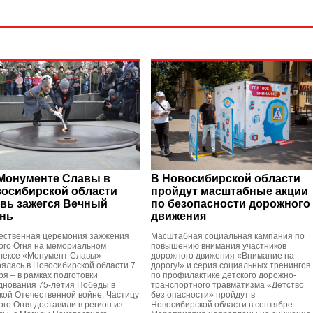
Монументе Славы в
В Новосибирской области
осибирской области
пройдут масштабные акции
вь зажегся Вечный
по безопасности дорожного
нь
движения
ественная церемония зажжения
Масштабная социальная кампания по
ого Огня на мемориальном
повышению внимания участников
лексе «Монумент Славы»
дорожного движения «Внимание на
оялась в Новосибирской области 7
дорогу!» и серия социальных тренингов
ря – в рамках подготовки
по профилактике детского дорожно-
днования 75-летия Победы в
транспортного травматизма «Детство
кой Отечественной войне. Частицу
без опасности» пройдут в
ого Огня доставили в регион из
Новосибирской области в сентябре.