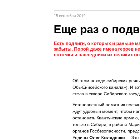
15 сентября 2019
Еще раз о подв
Есть подвиги, о которых и раньше м
забыты. Порой даже имена героев не
потомки и наследники их великих по
Об этом походе сибирских речн
Обь-Енисейского канала»). И во
стела в сквере Сибирского госу
Установленный памятник посвящ
ждут удобный момент, чтобы на
остановить Квантунскую армию, 
только в Сибири, в районе Мар
органов Госбезопасности, пред
Родины
Олег Коляденко
. – Эт