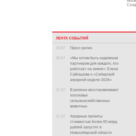
Моск
Солд
ЛЕНТА СОБЫТИЙ
29.07
Пресс-релиз
29.07
«Мы хотим быть надежным
партнером для каждого, кто
работает на земле»: Елена
Сайгашова о «Сибирской
аграрной неделе-2026»
21.07
В регионе восстанавливают
поголовье
сельскохозяйственных
животных.
21.07
Аграрные проекты
стоимостью более 65 млрд
рублей запустят в
Новосибирской области