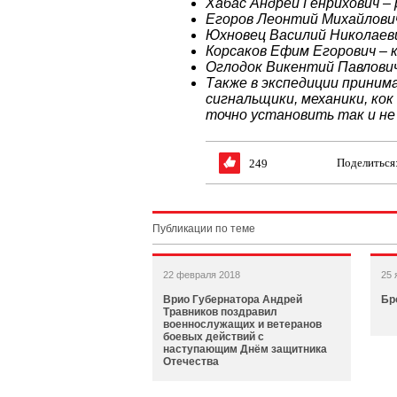
Хабас Андрей Генрихович – 
Егоров Леонтий Михайлович
Юхновец Василий Николаеви
Корсаков Ефим Егорович – 
Оглодок Викентий Павлович 
Также в экспедиции приним
сигнальщики, механики, кок
точно установить так и не 
Поделиться
249
Публикации по теме
22 февраля 2018
25 
Врио Губернатора Андрей
Бр
Травников поздравил
военнослужащих и ветеранов
боевых действий с
наступающим Днём защитника
Отечества