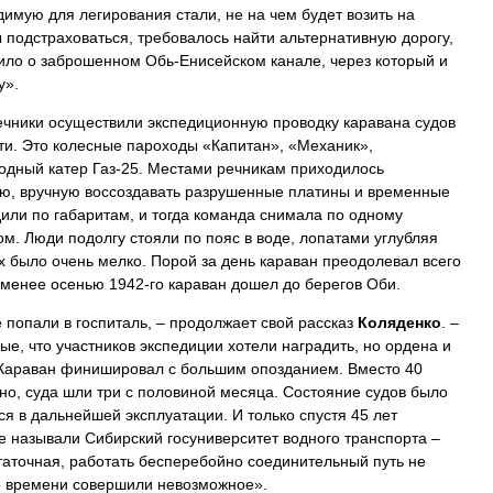
имую для легирования стали, не на чем будет возить на
 подстраховаться, требовалось найти альтернативную дорогу,
нило о заброшенном Обь-Енисейском канале, через который и
у».
ечники осуществили экспедиционную проводку каравана судов
и. Это колесные пароходы «Капитан», «Механик»,
ходный катер Газ-25. Местами речникам приходилось
ью, вручную воссоздавать разрушенные платины и временные
дили по габаритам, и тогда команда снимала по одному
ом. Люди подолгу стояли по пояс в воде, лопатами углубляя
х было очень мелко. Порой за день караван преодолевал всего
 менее осенью 1942-го караван дошел до берегов Оби.
 попали в госпиталь, – продолжает свой рассказ
Коляденко
. –
е, что участников экспедиции хотели наградить, но ордена и
. Караван финишировал с большим опозданием. Вместо 40
но, суда шли три с половиной месяца. Состояние судов было
ся в дальнейшей эксплуатации. И только спустя 45 лет
е называли Сибирский госуниверситет водного транспорта –
таточная, работать бесперебойно соединительный путь не
го времени совершили невозможное».