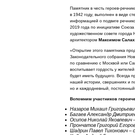
Памятник в честь героев-речник
в 1942 году, выполнен в виде с
информацией о подвиге речнико
2019 года по инициативе Союза
художественном совете города 
архитектором
Максимом Салах
«Открытие этого памятника про
Законодательного собрания Но
по сравнению с Москвой или Са
воспитывает гордость у жителей
будет иметь будущего. Всегда 
нашей истории, свершениях и по
но и каждодневный, постоянный
Вспомним участников героичес
Назаров Михаил Григорьевич
Багаев Александр Дмитриев
Осипов Николай Яковлевич –
Прончатов Григорий Егоров
Шадрин Павел Тихонович – 