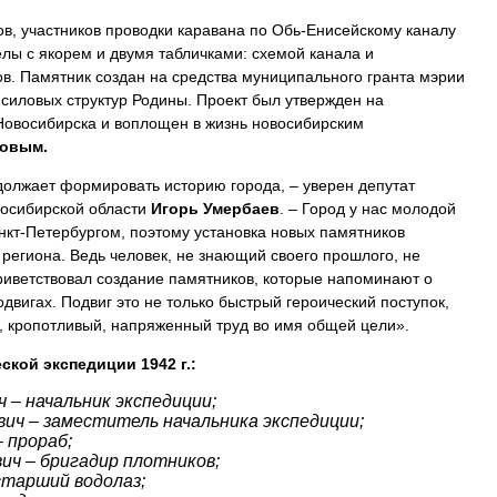
ов, участников проводки каравана по Обь-Енисейскому каналу
телы с якорем и двумя табличками: схемой канала и
в. Памятник создан на средства муниципального гранта мэрии
 силовых структур Родины. Проект был утвержден на
Новосибирска и воплощен в жизнь новосибирским
овым.
должает формировать историю города, – уверен депутат
восибирской области
Игорь Умербаев
. – Город у нас молодой
нкт-Петербургом, поэтому установка новых памятников
 региона. Ведь человек, не знающий своего прошлого, не
приветствовал создание памятников, которые напоминают о
двигах. Подвиг это не только быстрый героический поступок,
, кропотливый, напряженный труд во имя общей цели».
кой экспедиции 1942 г.:
 – начальник экспедиции;
ич – заместитель начальника экспедиции;
 прораб;
ич – бригадир плотников;
старший водолаз;