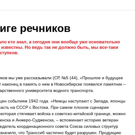
иге речников
ало кто знал, а сегодня они вообще уже основательно
 известны. Но ведь так не должно быть, мы все-таки
ступков.
иков мы уже рассказывали (СР, №5 (44), «Прошлое и будущее
т наконец в память о нем в Новосибирске появился памятник –
дарственного университета водного транспорта.
ен событиям 1942 года. «Немцы наступают с Запада, японцы
пасть на СССР с Востока. При самом плохом сценарии
которая стягивает войска к советско-китайской границе, можно
иинска и Анжеро-Судженска, – вспоминает историю ветеран
седатель координационного совета Союза силовых структур
о значило, что Транссиб частично будет разрушен. Продукцию