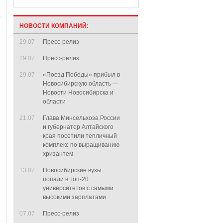
НОВОСТИ КОМПАНИЙ:
29.07
Пресс-релиз
29.07
Пресс-релиз
29.07
«Поезд Победы» прибыл в
Новосибирскую область —
Новости Новосибирска и
области
21.07
Глава Минсельхоза России
и губернатор Алтайского
края посетили тепличный
комплекс по выращиванию
хризантем
13.07
Новосибирские вузы
попали в топ-20
университетов с самыми
высокими зарплатами
07.07
Пресс-релиз