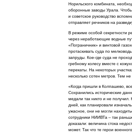
Норильского комбината, необход
оборонные заводы Урала. Чтобы
и советское руководство вспом
отправляет речников на разведк
В режиме особой секретности р
через неработающие водные пут
«Пограничник» и винтовой газо
протаскивать суда по мелковод
запруды. Кое-где суда не прохо
гребному колесу вместе с кожух
перекаты. На некоторых участка
несколько сотен метров. Тем не
«Когда пришли в Колпашево, все
Сохранились исторические данны
медали так никто и не получил
дней, как планировали изначаль
ужасное, они не могли находить
сотрудники НИИВТа – так раньш
доказали: величина стока недос
может. Так что те герои военно