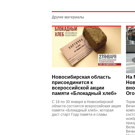
Другие материалы
Новосибирская область
На 
присоединится к
Нов
всероссийской акции
вно
памяти «Блокадный хлеб»
Ого
С 18 по 30 января в Новосибирской
Торж
области состоится всероссийская акция
Вечн
памяти «Блокадный хлеб», которая
комп
даст старт Году памяти и славы.
сост
нояб
праз
Вели
Вечн