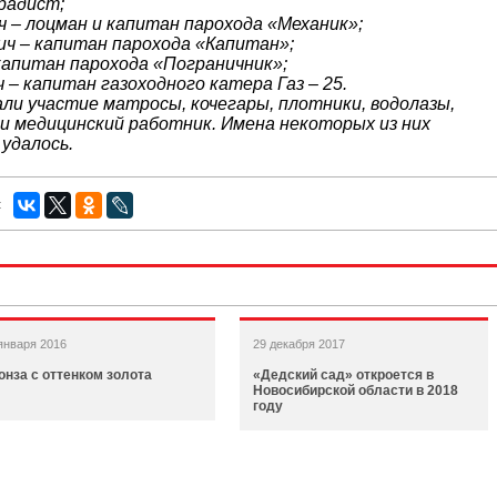
радист;
 – лоцман и капитан парохода «Механик»;
ч – капитан парохода «Капитан»;
капитан парохода «Пограничник»;
– капитан газоходного катера Газ – 25.
али участие матросы, кочегары, плотники, водолазы,
 и медицинский работник. Имена некоторых из них
удалось.
:
января 2016
29 декабря 2017
онза с оттенком золота
«Дедский сад» откроется в
Новосибирской области в 2018
году