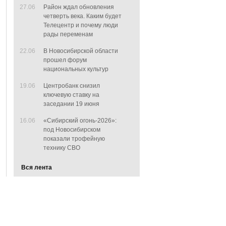
27.06
Район ждал обновления
четверть века. Каким будет
Телецентр и почему люди
рады переменам
22.06
В Новосибирской области
прошел форум
национальных культур
19.06
Центробанк снизил
ключевую ставку на
заседании 19 июня
16.06
«Сибирский огонь-2026»:
под Новосибирском
показали трофейную
технику СВО
Вся лента