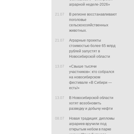
аграрной неделе-2026»
21.07
В регионе восстанавливают
поголовье
сельскохозяйственных
животных.
21.07
Аграрные проекты
стоимостью более 65 млрд
рублей запустят в
Новосибирской области
13.07
«Свыше тысячи
участников»: кто собрался
на новосибирском
фестивале «В Сибири —
есть!»
13.07
В Новосибирской области
хотят возобновить
разведку и добычу нефти
08.07
Новая традиция: дипломы
аграриев вручили под
открытым небом в парке