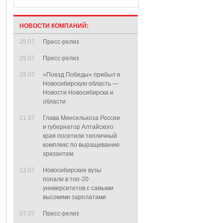
НОВОСТИ КОМПАНИЙ:
29.07
Пресс-релиз
29.07
Пресс-релиз
29.07
«Поезд Победы» прибыл в
Новосибирскую область —
Новости Новосибирска и
области
21.07
Глава Минсельхоза России
и губернатор Алтайского
края посетили тепличный
комплекс по выращиванию
хризантем
13.07
Новосибирские вузы
попали в топ-20
университетов с самыми
высокими зарплатами
07.07
Пресс-релиз