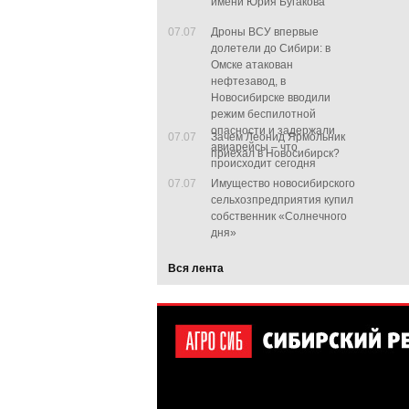
имени Юрия Бугакова
07.07
Дроны ВСУ впервые
долетели до Сибири: в
Омске атакован
нефтезавод, в
Новосибирске вводили
режим беспилотной
опасности и задержали
07.07
Зачем Леонид Ярмольник
авиарейсы – что
приехал в Новосибирск?
происходит сегодня
07.07
Имущество новосибирского
сельхозпредприятия купил
собственник «Солнечного
дня»
Вся лента