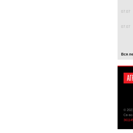
07.07
07.07
Вся л
© 202
Св-во
36114