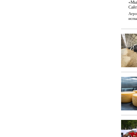
«Мы 
Сайг
Агро
испы