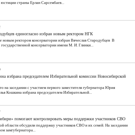
 юстиции страны Ерлан Сарсембаев...
2
родубцев единогласно избран новым ректором НГК
е новым ректором консерватории избран Вячеслав Стародубцев В
государственной консерватории имени М. И. Глинки...
0
ина избрана председателем Избирательной комиссии Новосибирской
о на заседании с участием первого заместителя губернатора Юрия
лья Кошкина избрана председателем Избирательной...
7
ибири» помогают контролировать меры поддержки участников СВО
ой области обсудили поддержку участников СВО и их семей. На заседании
ом замгубернатора...