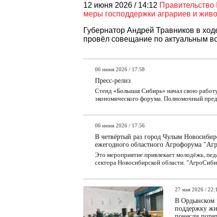
12 июня 2026 / 14:12
Правительство 
меры господдержки аграриев и жив
Губернатор Андрей Травников в ход
провёл совещание по актуальным воп
06 июня 2026 / 17:58
Пресс-релиз
Стенд «Большая Сибирь» начал свою работ
экономического форума. Полномочный предс
06 июня 2026 / 17:56
В четвёртый раз город Чулым Новосибир
ежегодного областного Агрофорума "Аг
Это мероприятие привлекает молодёжь, педа
сектора Новосибирской области. "АгроСибир
27 мая 2026 / 22:
В Ордынском р
поддержку жи
понесли поте