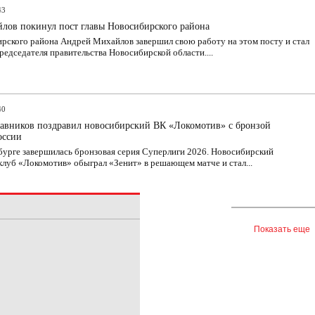
43
лов покинул пост главы Новосибирского района
рского района Андрей Михайлов завершил свою работу на этом посту и стал
редседателя правительства Новосибирской области....
40
равников поздравил новосибирский ВК «Локомотив» с бронзой
оссии
бурге завершилась бронзовая серия Суперлиги 2026. Новосибирский
луб «Локомотив» обыграл «Зенит» в решающем матче и стал...
Показать еще