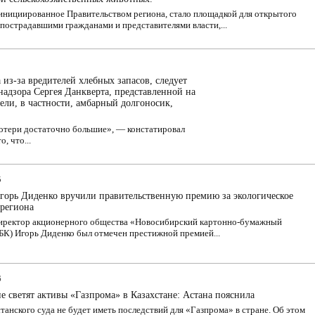
инициированное Правительством региона, стало площадкой для открытого
пострадавшими гражданами и представителями власти,...
а из-за вредителей хлебных запасов, следует
надзора Сергея Данкверта, представленной на
ели, в частности, амбарный долгоносик,
отери достаточно большие», — констатировал
, что...
5
горь Диденко вручили правительственную премию за экологическое
 региона
иректор акционерного общества «Новосибирский картонно-бумажный
БК) Игорь Диденко был отмечен престижной премией...
6
е светят активы «Газпрома» в Казахстане: Астана пояснила
танского суда не будет иметь последствий для «Газпрома» в стране. Об этом