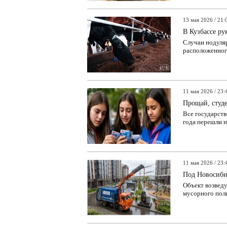
13 мая 2026 / 21:
В Кузбассе ру
Случаи нодуляр
расположенного
11 мая 2026 / 23:
Прощай, студ
Все государств
года перешли н
11 мая 2026 / 23:
Под Новосиби
Объект возведу
мусорного поли