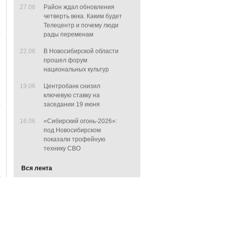
27.06
Район ждал обновления
четверть века. Каким будет
Телецентр и почему люди
рады переменам
22.06
В Новосибирской области
прошел форум
национальных культур
19.06
Центробанк снизил
ключевую ставку на
заседании 19 июня
16.06
«Сибирский огонь-2026»:
под Новосибирском
показали трофейную
технику СВО
Вся лента