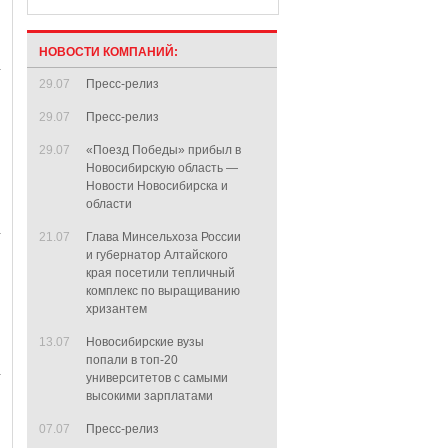
НОВОСТИ КОМПАНИЙ:
29.07
Пресс-релиз
29.07
Пресс-релиз
29.07
«Поезд Победы» прибыл в
Новосибирскую область —
Новости Новосибирска и
области
21.07
Глава Минсельхоза России
и губернатор Алтайского
края посетили тепличный
комплекс по выращиванию
хризантем
13.07
Новосибирские вузы
попали в топ-20
университетов с самыми
высокими зарплатами
07.07
Пресс-релиз