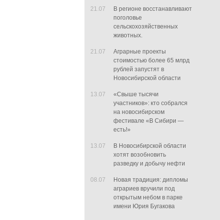
21.07
В регионе восстанавливают
поголовье
сельскохозяйственных
животных.
21.07
Аграрные проекты
стоимостью более 65 млрд
рублей запустят в
Новосибирской области
13.07
«Свыше тысячи
участников»: кто собрался
на новосибирском
фестивале «В Сибири —
есть!»
13.07
В Новосибирской области
хотят возобновить
разведку и добычу нефти
08.07
Новая традиция: дипломы
аграриев вручили под
открытым небом в парке
имени Юрия Бугакова