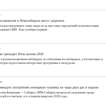
4
осамокатов в Новосибирске могут запретить
сти рассматривают такие меры из-за массовых нарушений пользователями
зования СИМ. Как сообщил первый...
5
ке проходит Ночь музеев-2026
 в реальном времени наблюдать за событиями на площадках, участвующих в
аторы подготовили интересные программы и экскурсии...
04
омендует употреблять нежирную тушенку не чаще двух раз в неделю
рсная Компания — Сибирь» (РРК-Сибирь) провела исследование среди
елей и отметила, что в первом квартале 2026 года...