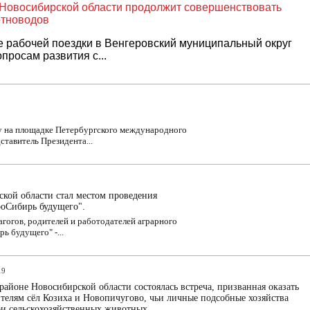
Новосибирской области продолжит совершенствовать
отноводов
е рабочей поездки в Венгеровский муниципальный округ
росам развития с...
у на площадке Петербургского международного
тавитель Президента...
ской области стал местом проведения
роСибирь будущего".
гогов, родителей и работодателей аграрного
ь будущего" -...
19
айоне Новосибирской области состоялась встреча, призванная оказать
телям сёл Козиха и Новопичугово, чьи личные подсобные хозяйства
ри сельскохозяйственных животных.