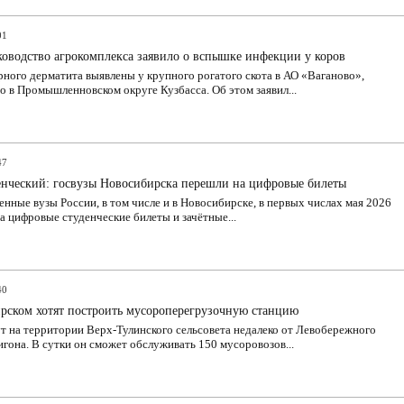
01
ководство агрокомплекса заявило о вспышке инфекции у коров
ного дерматита выявлены у крупного рогатого скота в АО «Ваганово»,
 в Промышленновском округе Кузбасса. Об этом заявил...
47
енческий: госвузы Новосибирска перешли на цифровые билеты
енные вузы России, в том числе и в Новосибирске, в первых числах мая 2026
а цифровые студенческие билеты и зачётные...
40
рском хотят построить мусороперегрузочную станцию
т на территории Верх-Тулинского сельсовета недалеко от Левобережного
гона. В сутки он сможет обслуживать 150 мусоровозов...