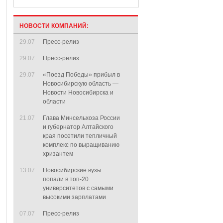
НОВОСТИ КОМПАНИЙ:
29.07
Пресс-релиз
29.07
Пресс-релиз
29.07
«Поезд Победы» прибыл в
Новосибирскую область —
Новости Новосибирска и
области
21.07
Глава Минсельхоза России
и губернатор Алтайского
края посетили тепличный
комплекс по выращиванию
хризантем
13.07
Новосибирские вузы
попали в топ-20
университетов с самыми
высокими зарплатами
07.07
Пресс-релиз