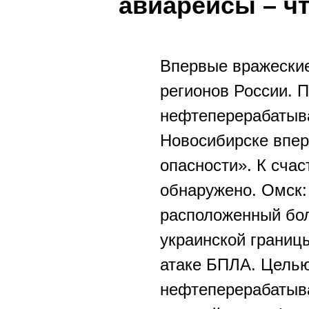
авиарейсы – ч
Впервые вражеские
регионов России. 
нефтеперерабатыва
Новосибирске впе
опасности». К сча
обнаружено. Омск:
расположенный бол
украинской границ
атаке БПЛА. Цель
нефтеперерабатыв