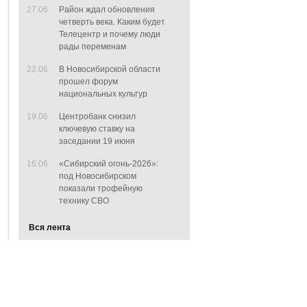
27.06
Район ждал обновления
четверть века. Каким будет
Телецентр и почему люди
рады переменам
22.06
В Новосибирской области
прошел форум
национальных культур
19.06
Центробанк снизил
ключевую ставку на
заседании 19 июня
16.06
«Сибирский огонь-2026»:
под Новосибирском
показали трофейную
технику СВО
Вся лента