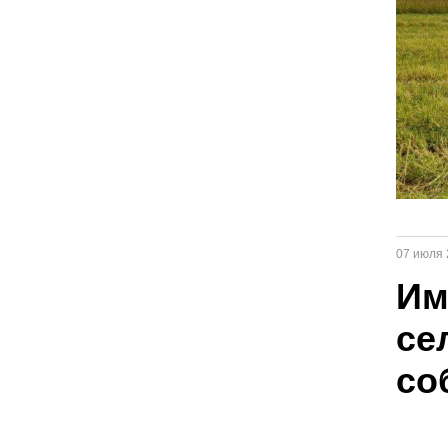
07 июля 
Им
се
со