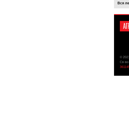
Вся л
© 202
Св-во
36114