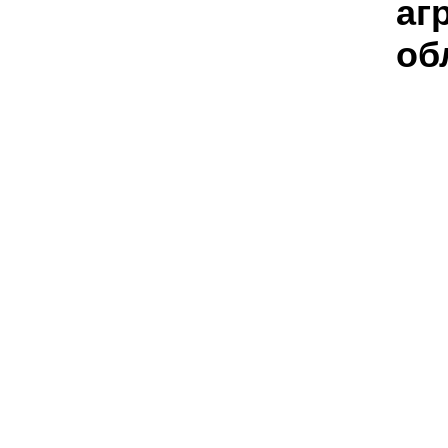
аг
об