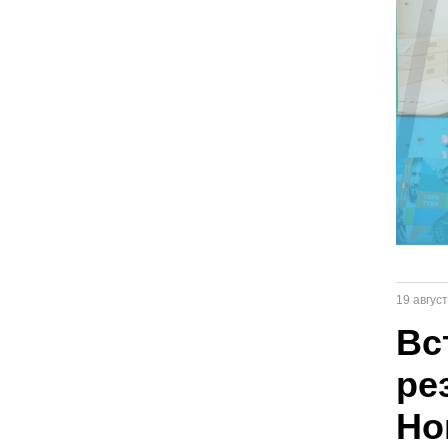
19 авгус
Вс
ре
Но