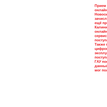
Прием 
онлайн
Новоси
зачисл
ещё пр
Калини
онлайн
сервис
поступ
Также 
цифров
эксплу
поступ
ГАУ по
данный
мог по