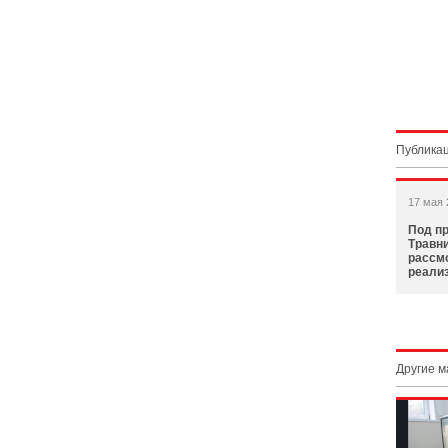
Публикац
17 мая 
Под п
Травни
рассм
реали
Другие 