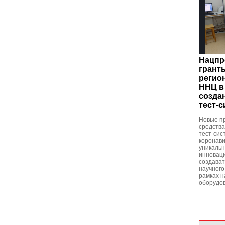
Нацпр
грант
регио
ННЦ в
созда
тест-
Новые п
средства
тест-сис
коронав
уникальн
инновац
создават
научного
рамках н
оборудо