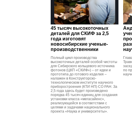
45 тысяч высокоточных
Анд
деталей для СКИФ за 2,5
уче
года изготовят
про
новосибирские ученые-
раз
производственники
нау
Полный цикл производства
Глав
высокоточных деталей особой чистоты
Трав
для Сибирского кольцевого источника
засе
фотонов (ЦКП «СКИФ») – от идеи и
по п
прототипа до готового изделия –
науч
налажен в Конструкторско-
технологическом институте научного
приборостроения (КТИ НП) СО РАН. За
2,5 года здесь будет произведено
порядка 45 тысяч единиц для создания
установки класса «мегасайенс»,
реализующейся в соответствии с
целями и задачами национального
проекта «Наука и университеты».