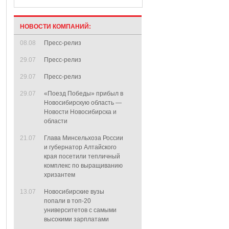
НОВОСТИ КОМПАНИЙ:
08.08
Пресс-релиз
29.07
Пресс-релиз
29.07
Пресс-релиз
29.07
«Поезд Победы» прибыл в
Новосибирскую область —
Новости Новосибирска и
области
21.07
Глава Минсельхоза России
и губернатор Алтайского
края посетили тепличный
комплекс по выращиванию
хризантем
13.07
Новосибирские вузы
попали в топ-20
университетов с самыми
высокими зарплатами