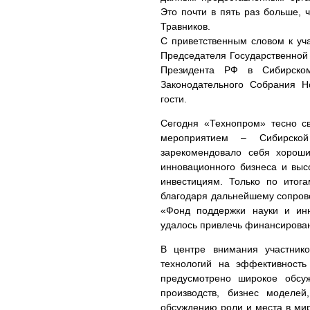
Это почти в пять раз больше,
Травников.
С приветственным словом к уч
Председателя Государственно
Президента РФ в Сибирск
Законодательного Собрания Н
гости.
Сегодня «Технопром» тесно с
мероприятием – Сибирско
зарекомендовало себя хороши
инновационного бизнеса и выс
инвестициям. Только по итога
благодаря дальнейшему сопров
«Фонд поддержки науки и инн
удалось привлечь финансирован
В центре внимания участник
технологий на эффективност
предусмотрено широкое обсу
производств, бизнес моделе
обсуждению роли и места в ми