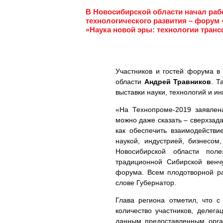
В Новосибирской области начал ра
технологического развития – форум 
«Наука новой эры: технологии тран
Участников и гостей форума в
области
Андрей Травников
. Т
выставки науки, технологий и 
«На Технопроме-2019 заявлен
можно даже сказать – сверхзада
как обеспечить взаимодейств
наукой, индустрией, бизнесо
Новосибирской области пол
традиционной Сибирской венч
форума. Всем плодотворной ра
слове Губернатор.
Глава региона отметил, что с
количество участников, делега
данным предоставленным орга