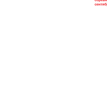
сентяб