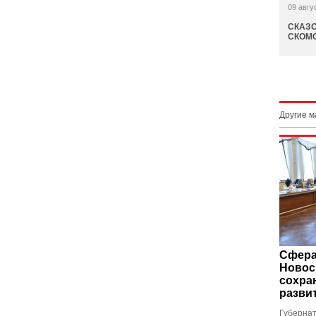
09 авгу
СКАЗ
СКОМО
Другие 
Сфера
Новос
сохра
разви
Губернат