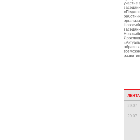
участие 
заседан
«Педагог
работни
организа
Новосиб
заседани
Новосиб
Ярославц
«Актуал
образова
возможн
развития
ЛЕНТ
29.07
29.07