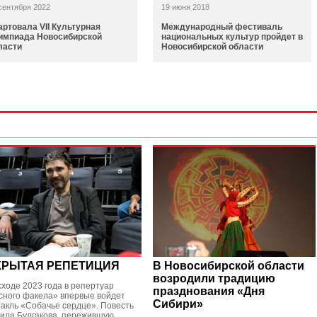
сентября 2022
19 июня 2018
артовала VII Культурная
Международный фестиваль
импиада Новосибирской
национальных культур пройдет в
ласти
Новосибирской области
КРЫТАЯ РЕПЕТИЦИЯ
В Новосибирской области
возродили традицию
сходе 2023 года в репертуар
празднования «Дня
сного факела» впервые войдет
Сибири»
такль «Собачье сердце». Повесть
ила Булгакова, пережившую