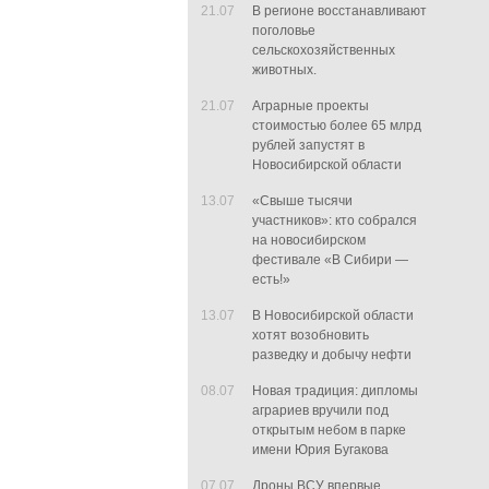
21.07
В регионе восстанавливают
поголовье
сельскохозяйственных
животных.
21.07
Аграрные проекты
стоимостью более 65 млрд
рублей запустят в
Новосибирской области
13.07
«Свыше тысячи
участников»: кто собрался
на новосибирском
фестивале «В Сибири —
есть!»
13.07
В Новосибирской области
хотят возобновить
разведку и добычу нефти
08.07
Новая традиция: дипломы
аграриев вручили под
открытым небом в парке
имени Юрия Бугакова
07.07
Дроны ВСУ впервые