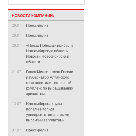
НОВОСТИ КОМПАНИЙ:
29.07
Пресс-релиз
29.07
Пресс-релиз
29.07
«Поезд Победы» прибыл в
Новосибирскую область —
Новости Новосибирска и
области
21.07
Глава Минсельхоза России
и губернатор Алтайского
края посетили тепличный
комплекс по выращиванию
хризантем
13.07
Новосибирские вузы
попали в топ-20
университетов с самыми
высокими зарплатами
07.07
Пресс-релиз