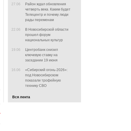
27.06
Район ждал обновления
четверть века. Каким будет
Телецентр и почему люди
рады переменам
22.06
В Новосибирской области
прошел форум
национальных культур
19.06
Центробанк снизил
ключевую ставку на
заседании 19 июня
16.06
«Сибирский огонь-2026»:
под Новосибирском
показали трофейную
технику СВО
Вся лента