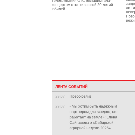
телекомпания ОТС большим гала-
запр
концертом отметила свой 20-летий
лет 
юбилей.
неве
Ново
режи
ЛЕНТА СОБЫТИЙ
29.07
Пресс-релиз
29.07
«Мы хотим быть надежным
партнером для каждого, кто
работает на земле»: Елена
Сайгашова о «Сибирской
аграрной неделе-2026»