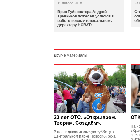
15 января 2018
23 
Врио Губернатора Андрей
Ст
Травников пожелал успехов в
ол
работе новому генеральному
об
директору НОВАТа
Другие материалы
20 лет ОТС. «Открываем.
ОТ
Творим. Создаём».
На и
«Кра
В последнюю июльскую субботу в
спек
Центральном парке Новосибирска
Миха