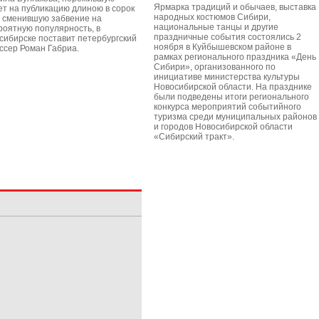
Ярмарка традиций и обычаев, выставка
ет на публикацию длиною в сорок
народных костюмов Сибири,
и сменившую забвение на
национальные танцы и другие
роятную популярность, в
праздничные события состоялись 2
сибирске поставит петербургский
ноября в Куйбышевском районе в
ссер Роман Габриа.
рамках регионального праздника «День
Сибири», организованного по
инициативе министерства культуры
Новосибирской области. На празднике
были подведены итоги регионального
конкурса мероприятий событийного
туризма среди муниципальных районов
и городов Новосибирской области
«Сибирский тракт».