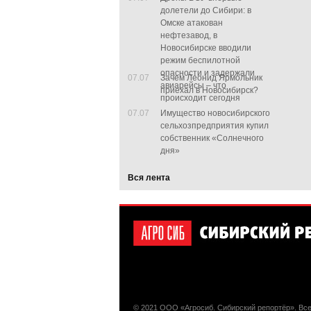
долетели до Сибири: в
Омске атакован
нефтезавод, в
Новосибирске вводили
режим беспилотной
опасности и задержали
07.07
Зачем Леонид Ярмольник
авиарейсы – что
приехал в Новосибирск?
происходит сегодня
07.07
Имущество новосибирского
сельхозпредприятия купил
собственник «Солнечного
дня»
Вся лента
© 2021 ООО «Агросиб. Сибирский репортёр». Вс