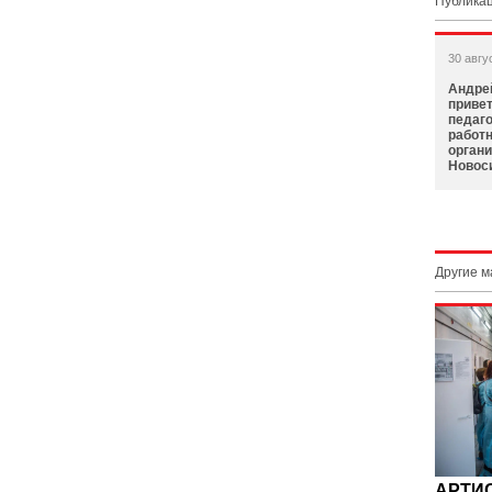
Публикац
30 авгу
Андре
приве
педаго
работ
орган
Новос
Другие 
АРТИ