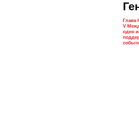
Ге
Глава 
V Межд
одно и
поддер
событи