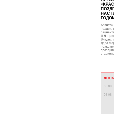
«КРА
ПОЗД
НАСТ
ГОДО
Артисты
подарил
пациент
Я.Л. Цив
Владисла
Деда Мор
поздрави
праздник
стациона
ЛЕНТ
08.08
08.08