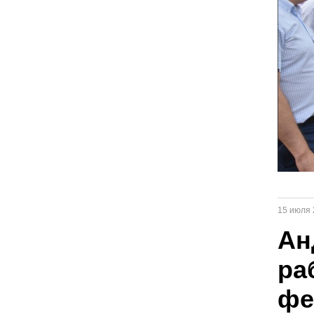
15 июля 
Ан
ра
фе