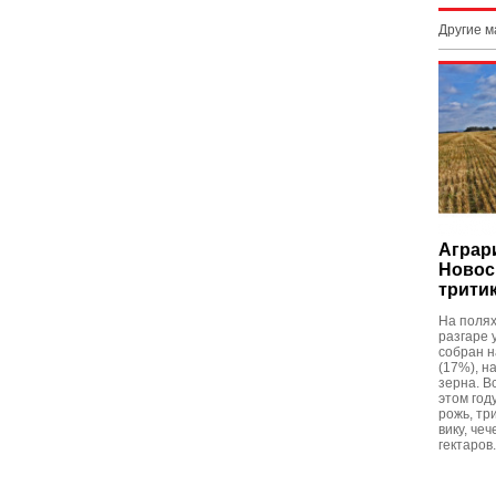
Другие 
Аграр
Новос
тритик
На полях
разгаре 
собран н
(17%), н
зерна. В
этом год
рожь, три
вику, че
гектаров.