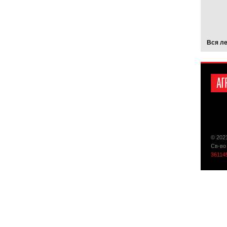
Вся л
© 202
Св-во
36114