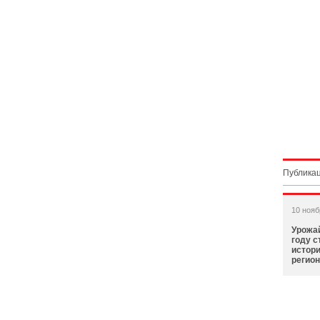
Публикац
10 нояб
Урожай
году с
истори
регио