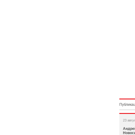
Публикац
23 авгу
Андрей
Новос