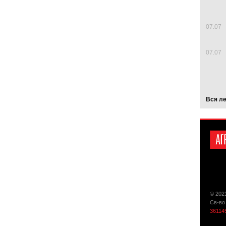
07.07
07.07
Вся л
© 202
Св-во
36114