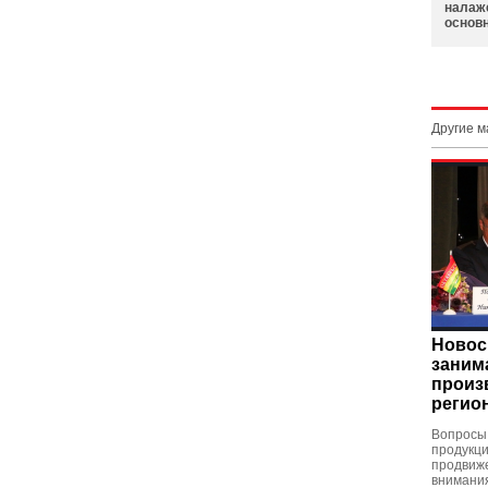
налаж
основ
Другие 
Новос
заним
произ
регио
Вопросы
продукци
продвиже
внимания