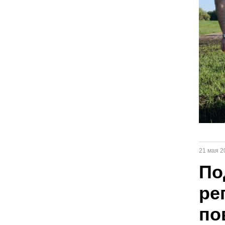
21 мая 2
По
ре
по