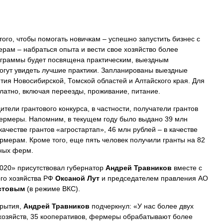
го, чтобы помогать новичкам – успешно запустить бизнес с
рам – набраться опыта и вести свое хозяйство более
ограммы будет посвящена практическим, выездным
гут увидеть лучшие практики. Запланированы выездные
тия Новосибирской, Томской областей и Алтайского края. Для
латно, включая переезды, проживание, питание.
ели грантового конкурса, в частности, получатели грантов
ермеры. Напомним, в текущем году было выдано 39 млн
честве грантов «агростартап», 46 млн рублей – в качестве
мерам. Кроме того, еще пять человек получили гранты на 82
ных ферм.
020» присутствовал губернатор
Андрей Травников
вместе с
го хозяйства РФ
Оксаной Лут
и председателем правления АО
стовым
(в режиме ВКС).
крытия,
Андрей Травников
подчеркнул: «У нас более двух
хозяйств, 35 кооперативов, фермеры обрабатывают более