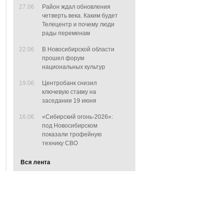
27.06
Район ждал обновления
четверть века. Каким будет
Телецентр и почему люди
рады переменам
22.06
В Новосибирской области
прошел форум
национальных культур
19.06
Центробанк снизил
ключевую ставку на
заседании 19 июня
16.06
«Сибирский огонь-2026»:
под Новосибирском
показали трофейную
технику СВО
Вся лента