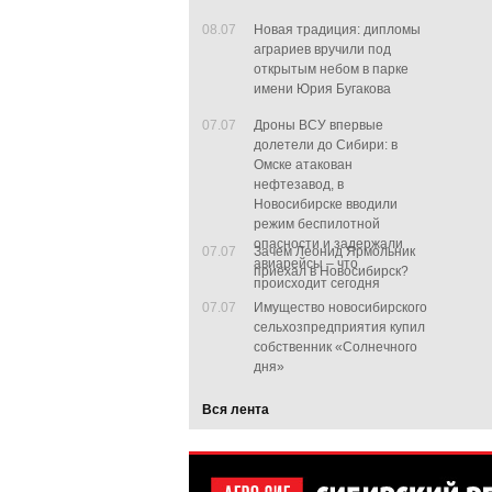
08.07
Новая традиция: дипломы
аграриев вручили под
открытым небом в парке
имени Юрия Бугакова
07.07
Дроны ВСУ впервые
долетели до Сибири: в
Омске атакован
нефтезавод, в
Новосибирске вводили
режим беспилотной
опасности и задержали
07.07
Зачем Леонид Ярмольник
авиарейсы – что
приехал в Новосибирск?
происходит сегодня
07.07
Имущество новосибирского
сельхозпредприятия купил
собственник «Солнечного
дня»
Вся лента