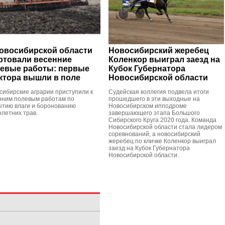
овосибирской области
Новосибирский жеребец
ртовали весенние
Коленкор выиграл заезд на
евые работы: первые
Кубок Губернатора
ктора вышли в поле
Новосибирской области
сибирские аграрии приступили к
Судейская коллегия подвела итоги
нним полевым работам по
прошедшего в эти выходные на
ытию влаги и боронованию
Новосибирском ипподроме
олетних трав.
завершающего этапа Большого
Сибирского Круга 2020 года. Команда
Новосибирской области стала лидером
соревнований, а новосибирский
жеребец по кличке Коленкор выиграл
заезд на Кубок Губернатора
Новосибирской области.