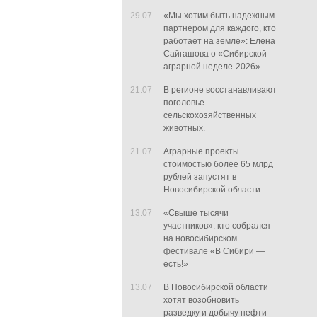
29.07
«Мы хотим быть надежным
партнером для каждого, кто
работает на земле»: Елена
Сайгашова о «Сибирской
аграрной неделе-2026»
21.07
В регионе восстанавливают
поголовье
сельскохозяйственных
животных.
21.07
Аграрные проекты
стоимостью более 65 млрд
рублей запустят в
Новосибирской области
13.07
«Свыше тысячи
участников»: кто собрался
на новосибирском
фестивале «В Сибири —
есть!»
13.07
В Новосибирской области
хотят возобновить
разведку и добычу нефти