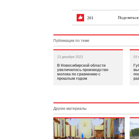
Поделиться
261
Публикации по теме
13 декабря 2023
03 
В Новосибирской области
Гу
увеличилось производство
вы
молока по сравнению с
по
прошлым годом
ра
Другие материалы