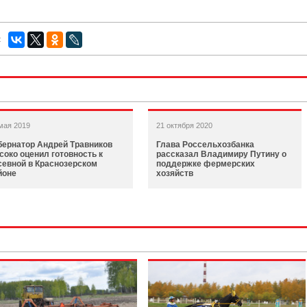
:
мая 2019
21 октября 2020
бернатор Андрей Травников
Глава Россельхозбанка
соко оценил готовность к
рассказал Владимиру Путину о
севной в Краснозерском
поддержке фермерских
йоне
хозяйств