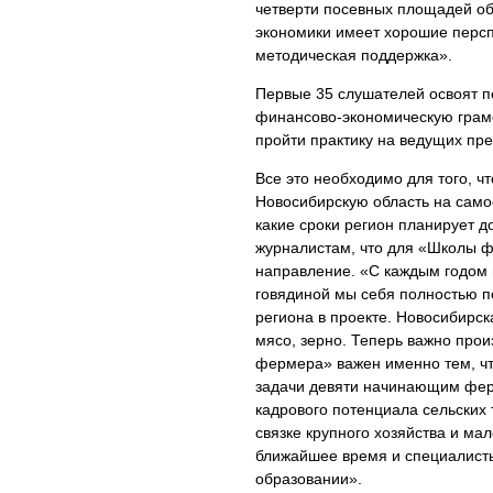
четверти посевных площадей обл
экономики имеет хорошие персп
методическая поддержка».
Первые 35 слушателей освоят п
финансово-экономическую грамо
пройти практику на ведущих пр
Все это необходимо для того, ч
Новосибирскую область на сам
какие сроки регион планирует д
журналистам, что для «Школы ф
направление. «С каждым годом 
говядиной мы себя полностью по
региона в проекте. Новосибирск
мясо, зерно. Теперь важно прои
фермера» важен именно тем, чт
задачи девяти начинающим фер
кадрового потенциала сельских
связке крупного хозяйства и ма
ближайшее время и специалисты
образовании».