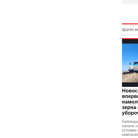
Другие 
Новос
вперв
намол
зерна
уборо
Наблюдав
начале 
условия 
кампании