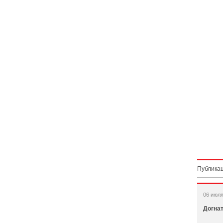
Публикац
06 июля
Догна