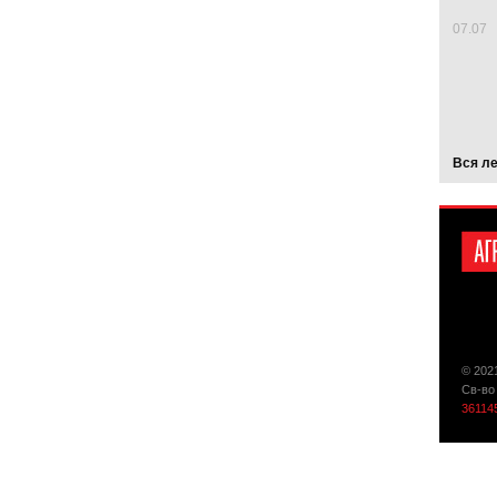
07.07
Вся л
© 202
Св-во
36114