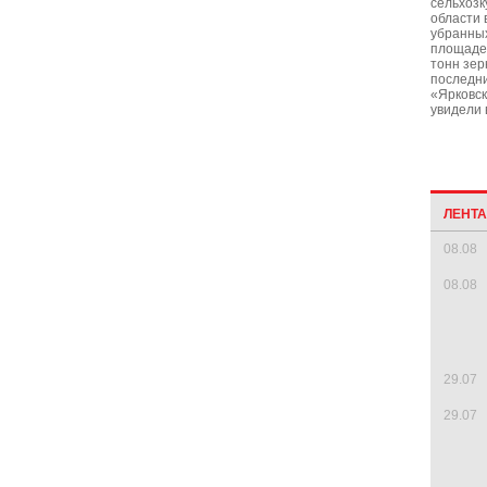
сельхозк
области 
убранны
площадей
тонн зер
последни
«Ярковск
увидели 
ЛЕНТ
08.08
08.08
29.07
29.07