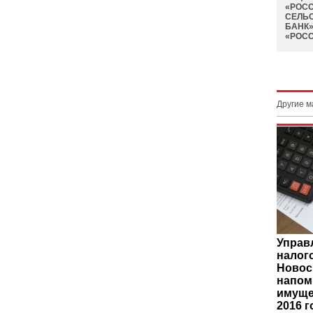
«РОС
СЕЛЬ
БАНК»
«РОСС
Другие 
Управ
налог
Новос
напом
имуще
2016 г