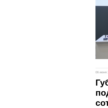
06 июня 
Гу
по
со