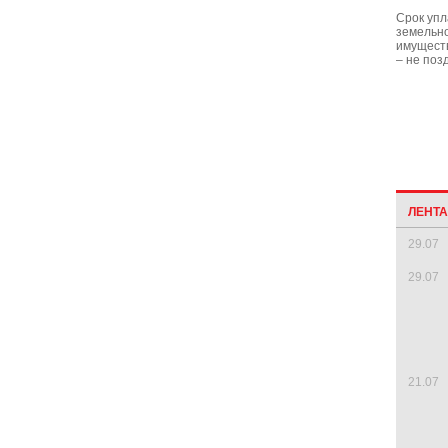
Срок упл
земельно
имуществ
– не поз
ЛЕНТ
29.07
29.07
21.07