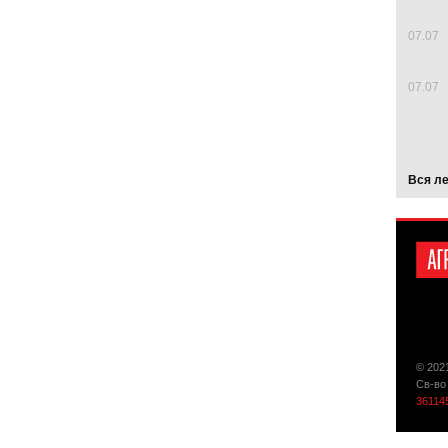
07.07
07.07
Вся л
© 202
Св-во
36114