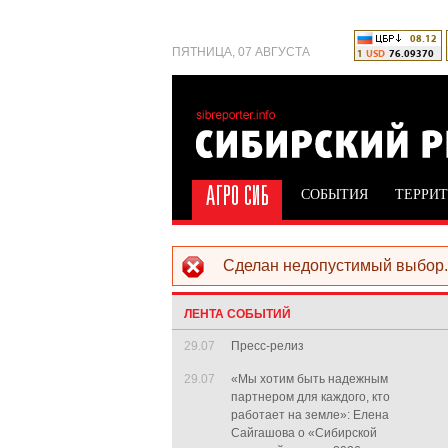
ПЯТНИЦА, 07 АВГУСТА
СОБЫТИЯ
ТЕРРИ
Сделан недопустимый выбор. 
Сообщение об ош
ЛЕНТА СОБЫТИЙ
29.07
Пресс-релиз
29.07
«Мы хотим быть надежным
партнером для каждого, кто
работает на земле»: Елена
Сайгашова о «Сибирской