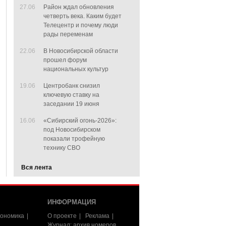
27.06
Район ждал обновления
четверть века. Каким будет
Телецентр и почему люди
рады переменам
22.06
В Новосибирской области
прошел форум
национальных культур
19.06
Центробанк снизил
ключевую ставку на
заседании 19 июня
16.06
«Сибирский огонь-2026»:
под Новосибирском
показали трофейную
технику СВО
Вся лента
ИНФОРМАЦИЯ
ономика
О проекте
Реклама
Журнал: архив номеров