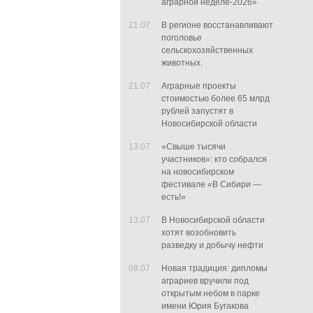
аграрной неделе-2026»
21.07
В регионе восстанавливают
поголовье
сельскохозяйственных
животных.
21.07
Аграрные проекты
стоимостью более 65 млрд
рублей запустят в
Новосибирской области
13.07
«Свыше тысячи
участников»: кто собрался
на новосибирском
фестивале «В Сибири —
есть!»
13.07
В Новосибирской области
хотят возобновить
разведку и добычу нефти
08.07
Новая традиция: дипломы
аграриев вручили под
открытым небом в парке
имени Юрия Бугакова