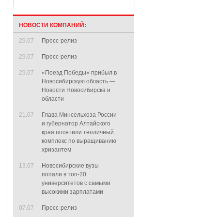
НОВОСТИ КОМПАНИЙ:
29.07
Пресс-релиз
29.07
Пресс-релиз
29.07
«Поезд Победы» прибыл в
Новосибирскую область —
Новости Новосибирска и
области
21.07
Глава Минсельхоза России
и губернатор Алтайского
края посетили тепличный
комплекс по выращиванию
хризантем
13.07
Новосибирские вузы
попали в топ-20
университетов с самыми
высокими зарплатами
07.07
Пресс-релиз