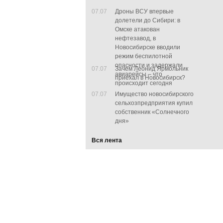
07.07
Дроны ВСУ впервые
долетели до Сибири: в
Омске атакован
нефтезавод, в
Новосибирске вводили
режим беспилотной
опасности и задержали
07.07
Зачем Леонид Ярмольник
авиарейсы – что
приехал в Новосибирск?
происходит сегодня
07.07
Имущество новосибирского
сельхозпредприятия купил
собственник «Солнечного
дня»
Вся лента