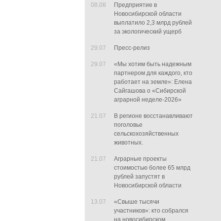
08.08
Предприятие в
Новосибирской области
выплатило 2,3 млрд рублей
за экологический ущерб
29.07
Пресс-релиз
29.07
«Мы хотим быть надежным
партнером для каждого, кто
работает на земле»: Елена
Сайгашова о «Сибирской
аграрной неделе-2026»
21.07
В регионе восстанавливают
поголовье
сельскохозяйственных
животных.
21.07
Аграрные проекты
стоимостью более 65 млрд
рублей запустят в
Новосибирской области
13.07
«Свыше тысячи
участников»: кто собрался
на новосибирском