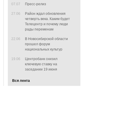
07.07
Пресс-релиз
27.06
Район ждал обновления
четверть века. Каким будет
Телецентр и почему люди
рады переменам
22.06
В Новосибирской области
прошел форум
национальных культур
19.06
Центробанк снизил
ключевую ставку на
заседании 19 июня
Вся лента