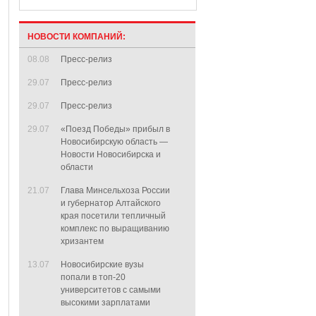
НОВОСТИ КОМПАНИЙ:
08.08
Пресс-релиз
29.07
Пресс-релиз
29.07
Пресс-релиз
29.07
«Поезд Победы» прибыл в
Новосибирскую область —
Новости Новосибирска и
области
21.07
Глава Минсельхоза России
и губернатор Алтайского
края посетили тепличный
комплекс по выращиванию
хризантем
13.07
Новосибирские вузы
попали в топ-20
университетов с самыми
высокими зарплатами