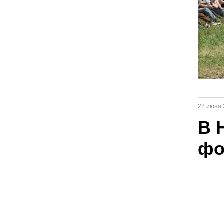
22 июня 
В 
фо