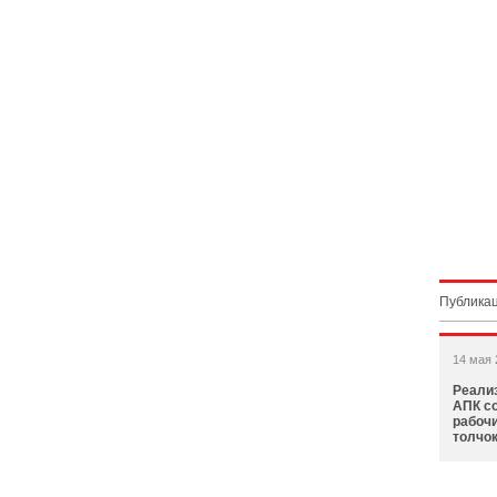
Публикац
14 мая 
Реализ
АПК с
рабоч
толчок