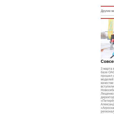
Другие 
Совсе
3 марта 
базе ОАО
прошел 
моделей 
качестве
вступили
Новосиби
Лещенко,
директо
«Петербу
Александ
«Агросна
региона