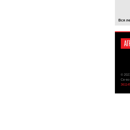
Вся л
© 202
Св-во
36114