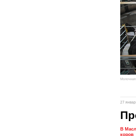
Молочная
27 январ
Пр
В Масл
коров