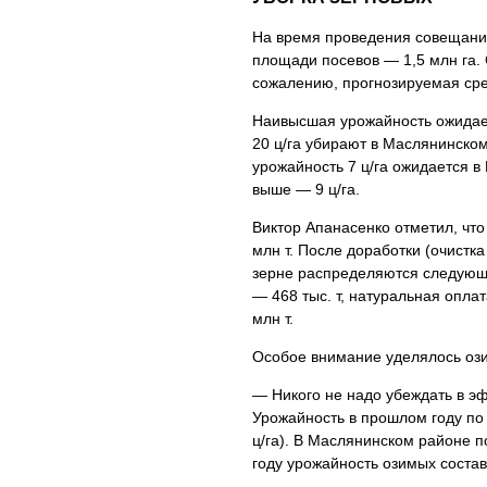
На время проведения совещания 
площади посевов — 1,5 млн га. 
сожалению, прогнозируемая сред
Наивысшая урожайность ожидает
20 ц/га убирают в Маслянинско
урожайность 7 ц/га ожидается в
выше — 9 ц/га.
Виктор Апанасенко отметил, что
млн т. После доработки (очистка
зерне распределяются следующи
— 468 тыс. т, натуральная опла
млн т.
Особое внимание уделялось оз
— Никого не надо убеждать в э
Урожайность в прошлом году по п
ц/га). В Маслянинском районе по
году урожайность озимых состави