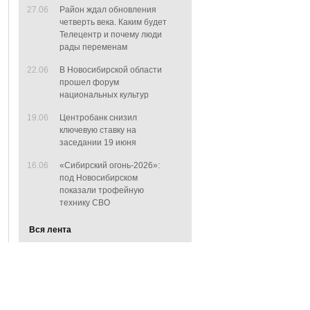
27.06
Район ждал обновления
четверть века. Каким будет
Телецентр и почему люди
рады переменам
22.06
В Новосибирской области
прошел форум
национальных культур
19.06
Центробанк снизил
ключевую ставку на
заседании 19 июня
16.06
«Сибирский огонь-2026»:
под Новосибирском
показали трофейную
технику СВО
Вся лента