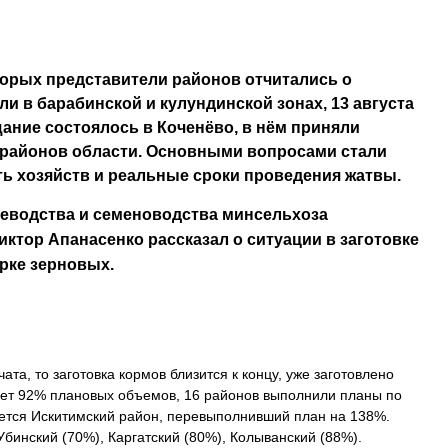
торых представители районов отчитались о
ли в барабинской и кулундинской зонах, 13 августа
ание состоялось в Коченёво, в нём приняли
 районов области. Основными вопросами стали
ь хозяйств и реальные сроки проведения жатвы.
иеводства и семеноводства минсельхоза
ктор Апанасенко рассказал о ситуации в заготовке
орке зерновых.
ата, то заготовка кормов близится к концу, уже заготовлено
ляет 92% плановых объемов, 16 районов выполнили планы по
яется Искитимский район, перевыполнивший план на 138%.
инский (70%), Каргатский (80%), Колыванский (88%).