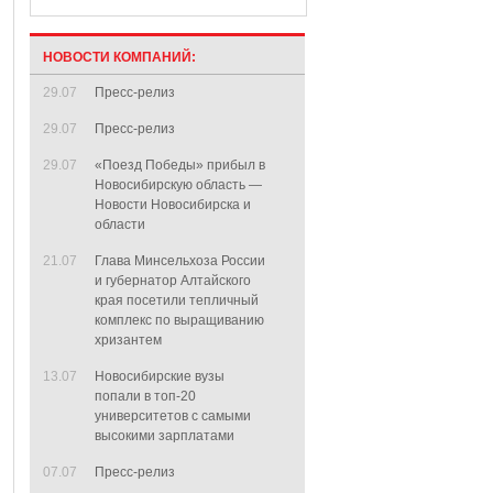
НОВОСТИ КОМПАНИЙ:
29.07
Пресс-релиз
29.07
Пресс-релиз
29.07
«Поезд Победы» прибыл в
Новосибирскую область —
Новости Новосибирска и
области
21.07
Глава Минсельхоза России
и губернатор Алтайского
края посетили тепличный
комплекс по выращиванию
хризантем
13.07
Новосибирские вузы
попали в топ-20
университетов с самыми
высокими зарплатами
07.07
Пресс-релиз