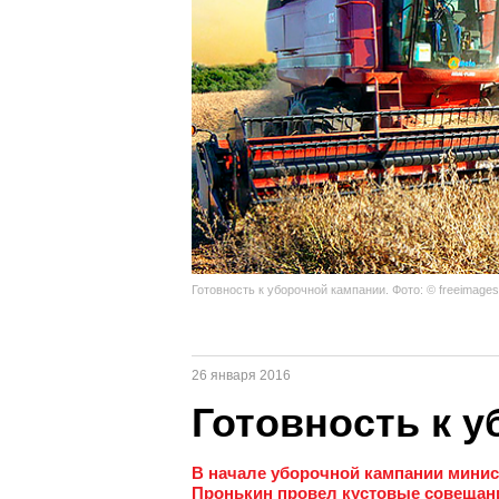
Готовность к уборочной кампании. Фото: © freeimages.
26 января 2016
Готовность к 
В начале уборочной кампании минис
Пронькин провел кустовые совещан