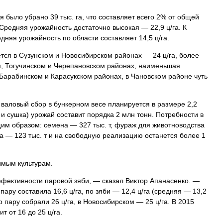
было убрано 39 тыс. га, что составляет всего 2% от общей
Средняя урожайность достаточно высокая — 22,9 ц/га. К
няя урожайность по области составляет 14,5 ц/га.
ся в Сузунском и Новосибирском районах — 24 ц/га, более
м, Тогучинском и Черепановском районах, наименьшая
 Барабинском и Карасукском районах, в Чановском районе чуть
 валовый сбор в бункерном весе планируется в размере 2,2
 и сушка) урожай составит порядка 2 млн тонн. Потребности в
м образом: семена — 327 тыс. т, фураж для животноводства
та — 123 тыс. т и на свободную реализацию останется более 1
имым культурам.
ффективности паровой зяби, — сказал Виктор Апанасенко. —
ару составила 16,6 ц/га, по зяби — 12,4 ц/га (средняя — 13,2
 пару собрали 26 ц/га, в Новосибирском — 25 ц/га. В 2015
т от 16 до 25 ц/га.