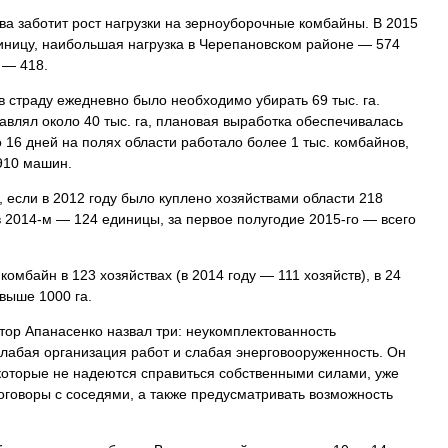
ва заботит рост нагрузки на зерноуборочные комбайны. В 2015
диницу, наибольшая нагрузка в Черепановском районе — 574
 — 418.
в страду ежедневно было необходимо убирать 69 тыс. га.
тавлял около 40 тыс. га, плановая выработка обеспечивалась
о 16 дней на полях области работало более 1 тыс. комбайнов,
910 машин.
 если в 2012 году было куплено хозяйствами области 218
 2014-м — 124 единицы, за первое полугодие 2015-го — всего
комбайн в 123 хозяйствах (в 2014 году — 111 хозяйств), в 24
выше 1000 га.
тор Апанасенко назвал три: неукомплектованность
абая организация работ и слабая энерговооруженность. Он
 которые не надеются справиться собственными силами, уже
оговоры с соседями, а также предусматривать возможность