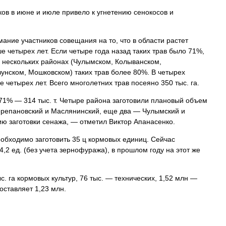
ков в июне и июле привело к угнетению сенокосов и
ание участников совещания на то, что в области растет
е четырех лет. Если четыре года назад таких трав было 71%,
 В нескольких районах (Чулымском, Колыванском,
унском, Мошковском) таких трав более 80%. В четырех
 четырех лет. Всего многолетних трав посеяно 350 тыс. га.
71% — 314 тыс. т. Четыре района заготовили плановый объем
ерепановский и Маслянинский, еще два — Чулымский и
ию заготовки сенажа, — отметил Виктор Апанасенко.
еобходимо заготовить 35 ц кормовых единиц. Сейчас
,2 ед. (без учета зернофуража), в прошлом году на этот же
с. га кормовых культур, 76 тыс. — технических, 1,52 млн —
оставляет 1,23 млн.