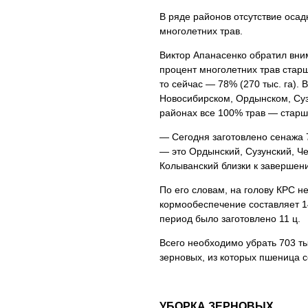
В ряде районов отсутствие осад
многолетних трав.
Виктор Апанасенко обратил вним
процент многолетних трав старш
то сейчас — 78% (270 тыс. га).
Новосибирском, Ордынском, Суз
районах все 100% трав — старше
— Сегодня заготовлено сенажа 
— это Ордынский, Сузунский, Ч
Колыванский близки к завершен
По его словам, на голову КРС н
кормообеспечение составляет 14
период было заготовлено 11 ц.
Всего необходимо убрать 703 ты
зерновых, из которых пшеница с
УБОРКА ЗЕРНОВЫХ