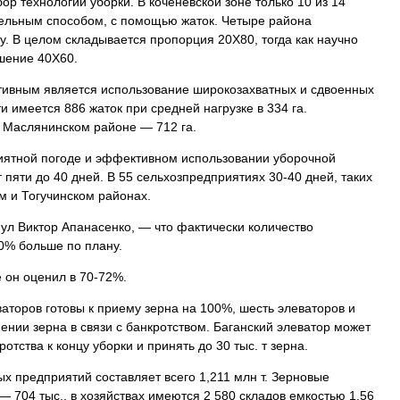
 технологии уборки. В коченевской зоне только 10 из 14
ельным способом, с помощью жаток. Четыре района
. В целом складывается пропорция 20Х80, тогда как научно
шение 40Х60.
тивным является использование широкозахватных и сдвоенных
ти имеется 886 жаток при средней нагрузке в 334 га.
в Маслянинском районе — 712 га.
риятной погоде и эффективном использовании уборочной
 пяти до 40 дней. В 55 сельхозпредприятиях 30-40 дней, таких
м и Тогучинском районах.
ул Виктор Апанасенко, — что фактически количество
0% больше по плану.
е он оценил в 70-72%.
ваторов готовы к приему зерна на 100%, шесть элеваторов и
нении зерна в связи с банкротством. Баганский элеватор может
отства к концу уборки и принять до 30 тыс. т зерна.
х предприятий составляет всего 1,211 млн т. Зерновые
 — 704 тыс., в хозяйствах имеются 2 580 складов емкостью 1,56