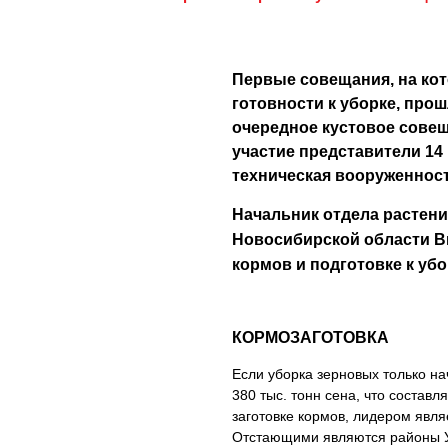
Первые совещания, на ко
готовности к уборке, прош
очередное кустовое совещ
участие представители 14
техническая вооруженност
Начальник отдела растен
Новосибирской области Ви
кормов и подготовке к уб
КОРМОЗАГОТОВКА
Если уборка зерновых только нач
380 тыс. тонн сена, что состав
заготовке кормов, лидером явл
Отстающими являются районы Уб