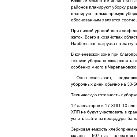
Важным моментом является выбор
районов планируют уборку разд
планируют только прямую уборку
обоснованным является соотно
При низкой урожайности эффек
жаток. Всего в хозяйствах облас
Наибольшая нагрузка на жатку 
В коченевской зоне при благоп
техники уборка должна занять от
особенно много в Черепановско
— Опыт показывает, — подчеркн
уборочных дней обычно на 30-5
Техническую готовность к уборк
12 элеваторов и 17 ХПП. 10 эле
ХПП не будут участвовать в хра
успеть выйти из процедуры банкр
Зерновая емкость хлебоприемны
склады — 507 тыс. т, элеваторы