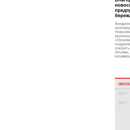
новос
предп
береж
Внедрен
производ
Новосиби
реализац
«Произво
поддержк
ускорить
объемы, 
незавер
ЛЕНТ
29.07
29.07