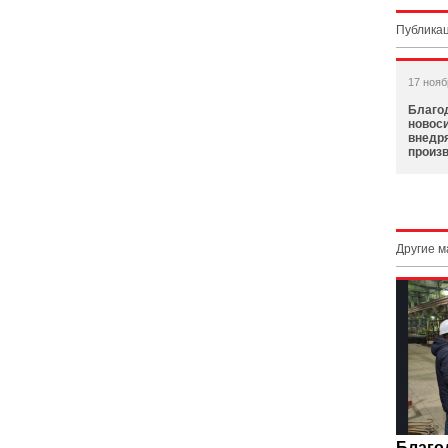
Публикац
17 нояб
Благод
новос
внедр
произ
Другие 
Благо