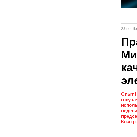
23 ноябр
Пр
Ми
ка
эл
Опыт Н
госусл
исполь
ведени
предсе
Козыре