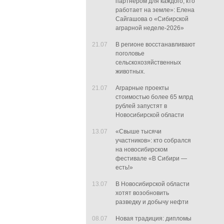
партнером для каждого, кто
работает на земле»: Елена
Сайгашова о «Сибирской
аграрной неделе-2026»
21.07
В регионе восстанавливают
поголовье
сельскохозяйственных
животных.
21.07
Аграрные проекты
стоимостью более 65 млрд
рублей запустят в
Новосибирской области
13.07
«Свыше тысячи
участников»: кто собрался
на новосибирском
фестивале «В Сибири —
есть!»
13.07
В Новосибирской области
хотят возобновить
разведку и добычу нефти
08.07
Новая традиция: дипломы