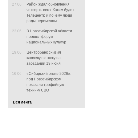
27.06
Район ждал обновления
четверть века. Каким будет
Телецентр и почему люди
рады переменам
22.06
В Новосибирской области
прошел форум
национальных культур
19.06
Центробанк снизил
ключевую ставку на
заседании 19 июня
16.06
«Сибирский огонь-2026»:
под Новосибирском
показали трофейную
технику СВО
Вся лента