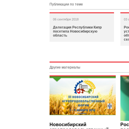
Публикации по теме
06 сентября 2018
03 
Делегация Республики Кипр
Ро
посетила Новосибирскую
ус
область
об
се
Другие материалы
Новосибирский
Рос