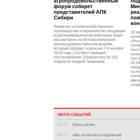
агропродовольственный
под
форум соберет
Мин
представителей АПК
реа
Сибири
по
кон
Развитие сельскохозяйственного
производства и переработки продукции
28 а
в агропромышленном комплексе будет
хозя
рассмотрено на III Новосибирском
«Рос
агропродовольственном форуме,
согл
который пройдет в регионе 7-9 ноября
льго
2018 года. Соответствующее
сель
постановление Губернатора № 192
пост
подписал Андрей Травников.
26.0
пред
на п
отеч
увел
созд
ЛЕНТА СОБЫТИЙ
29.07
Пресс-релиз
29.07
«Мы хотим быть надежным