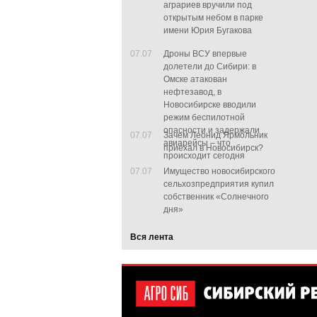
аграриев вручили под
открытым небом в парке
имени Юрия Бугакова
07.07
Дроны ВСУ впервые
долетели до Сибири: в
Омске атакован
нефтезавод, в
Новосибирске вводили
режим беспилотной
опасности и задержали
07.07
Зачем Леонид Ярмольник
авиарейсы – что
приехал в Новосибирск?
происходит сегодня
07.07
Имущество новосибирского
сельхозпредприятия купил
собственник «Солнечного
дня»
Вся лента