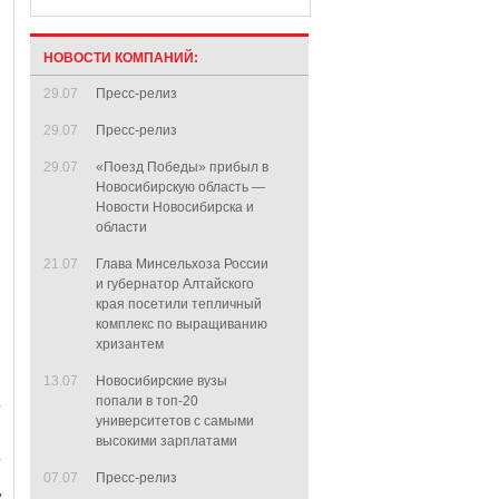
НОВОСТИ КОМПАНИЙ:
29.07
Пресс-релиз
29.07
Пресс-релиз
29.07
«Поезд Победы» прибыл в
Новосибирскую область —
Новости Новосибирска и
области
21.07
Глава Минсельхоза России
и губернатор Алтайского
края посетили тепличный
комплекс по выращиванию
хризантем
13.07
Новосибирские вузы
попали в топ-20
университетов с самыми
высокими зарплатами
07.07
Пресс-релиз