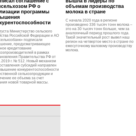
писал соглашение с
вышла в лидеры по
сельхозом РФ о
объемам производства
лизации программы
молока в стране
вышения
С начала 2020 года в регионе
курентоспособности
произведено 336 тысяч тонн молока –
это на 30 тысяч тонн больше, чем за
вгуста Министерство сельского
аналогичный период прошлого года.
йства Российской Федерации и АО
Такой значительный рост вывел наш
сельхозбанк» подписали
регион на четвертое место в стране по
ашение, предусматривающее
ежесуточному валовому производству
тное кредитование
молока.
хозпроизводителей в рамках
ановления Правительства РФ от
4.2019 г. № 512. Новый механизм
оставления субсидий направлен
овышение конкурентоспособности
ественной сельхозпродукции и
ичение ее объема за счет
ания новой товарной массы.