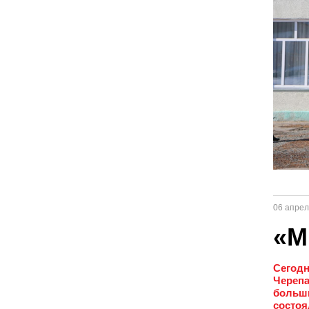
06 апрел
«М
Сегодн
Черепа
больши
состоя