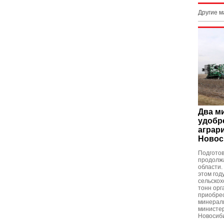
Другие 
Два м
удобр
аграр
Новос
Подготов
продолж
области.
этом год
сельскох
тонн орг
приобрес
минерал
министер
Новосиби