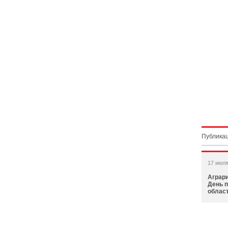
Публикац
17 июля
Аграри
День 
облас