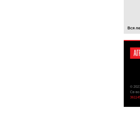
Вся л
© 202
Св-во
36114