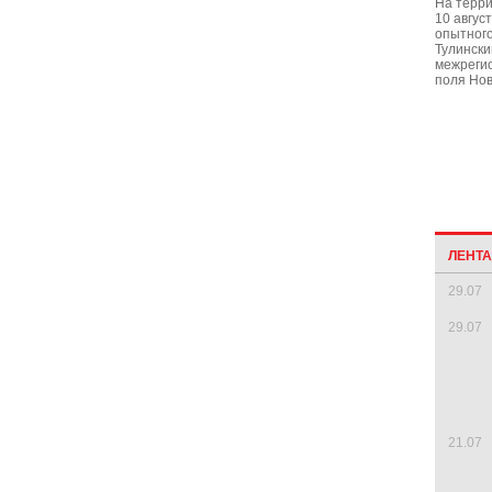
На терри
10 авгус
опытного
Тулински
межреги
поля Нов
ЛЕНТ
29.07
29.07
21.07