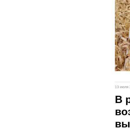
13 июля 
В 
во
вы