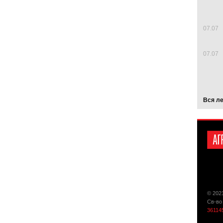
07.07
07.07
Вся л
© 202
Св-во
36114