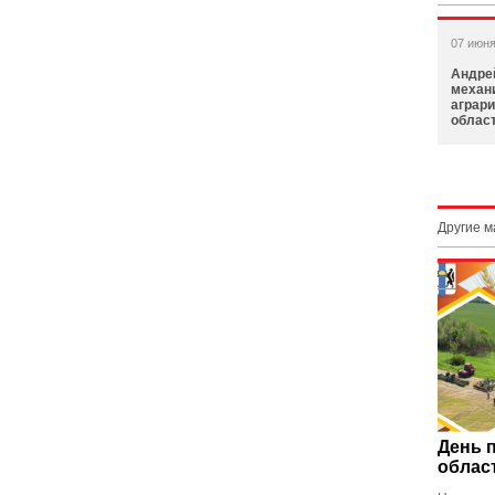
07 июня
Андре
механ
аграр
облас
Другие 
День 
облас