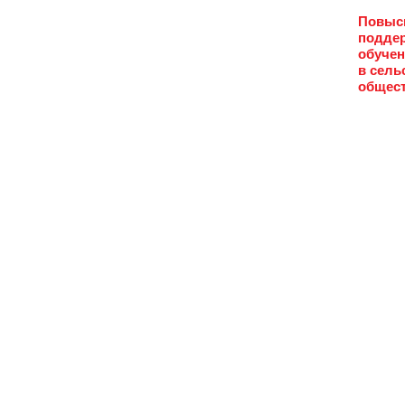
Повыси
поддер
обучен
в сель
общест