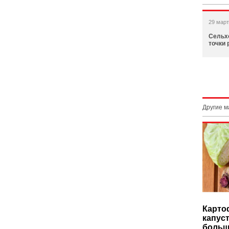
29 март
Сельх
точки 
Другие 
Карто
капуст
больш