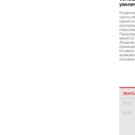
увели
Развитие
грунта я
одной из
агропро
Новосиби
Председ
министр 
Лещенко 
руковод
готовнос
возможн
объемов 
ЛЕНТ
29.07
29.07