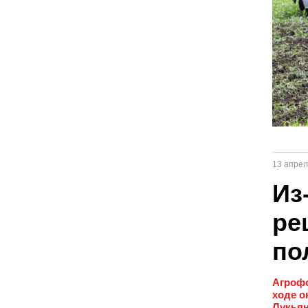
13 апрел
Из
ре
по
Агрофо
ходе о
Лукьян