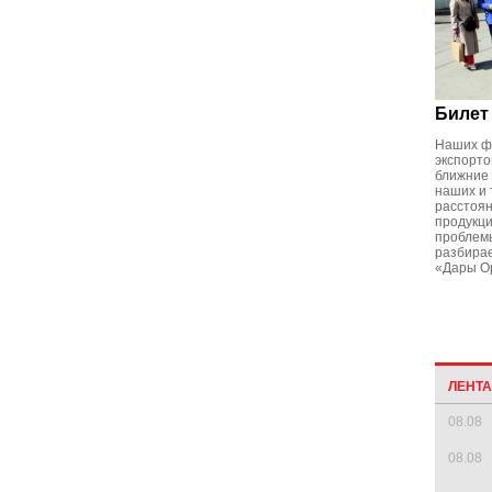
Билет
Наших ф
экспорто
ближние 
наших и 
расстоян
продукци
проблемы
разбирае
«Дары О
ЛЕНТ
08.08
08.08