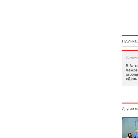
Публикац
23 июня
В Алт
межре
агроп
«День
Другие 