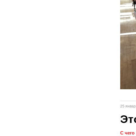
25 январ
Эт
С чего