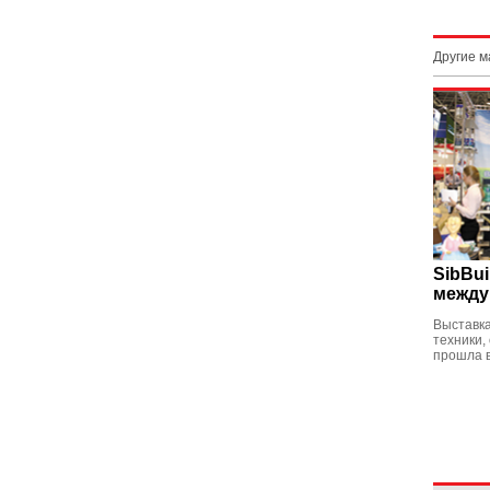
Другие 
SibBui
между
Выставка
техники,
прошла 