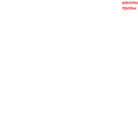
школьн
тропы 