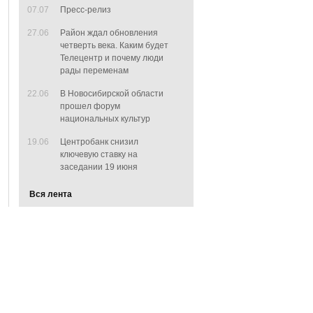
07.07
Пресс-релиз
27.06
Район ждал обновления
четверть века. Каким будет
Телецентр и почему люди
рады переменам
22.06
В Новосибирской области
прошел форум
национальных культур
19.06
Центробанк снизил
ключевую ставку на
заседании 19 июня
Вся лента