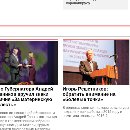
коронавирусу
о Губернатора Андрей
Игорь Решетников:
вников вручил знаки
обратить внимание на
ичия «За материнскую
«болевые точки»
лесть»
В региональном министерстве культуры
подвели итоги работы в 2015 году и
енно исполняющий обязанности
наметили планы на 2016-й
рнатора Андрей Травников принял
тие в торжественном собрании,
ященном Дню Матери, вручил
адцати многодетным матерям