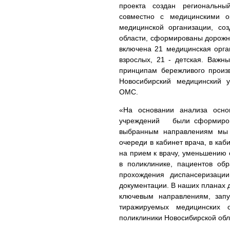
проекта создан региональны
совместно с медицинскими о
медицинской организации, со
области, сформированы дорожна
включена 21 медицинская орга
взрослых, 21 - детская. Важн
принципам бережливого произв
Новосибирский медицинский у
ОМС.
«На основании анализа осно
учреждений были сформирова
выбранным направлениям мы 
очереди в кабинет врача, в каб
на прием к врачу, уменьшению
в поликлинике, пациентов об
прохождения диспансеризац
документации. В наших планах 
ключевым направлениям, запу
тиражируемых медицинских 
поликлиники Новосибирской обл