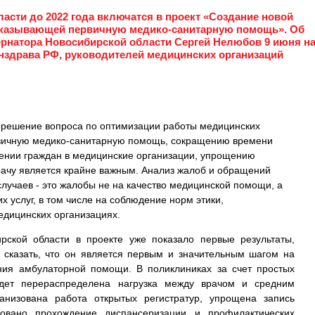
асти до 2022 года включатся в проект «Создание новой
оказывающей первичную медико-санитарную помощь». Об
ернатора Новосибирской области Сергей Нелюбов 9 июня н
нздрава РФ, руководителей медицинских организаций
, решение вопроса по оптимизации работы медицинских
вичную медико-санитарную помощь, сокращению времени
ении граждан в медицинские организации, упрощению
рачу является крайне важным. Анализ жалоб и обращений
случаев - это жалобы не на качество медицинской помощи, а
х услуг, в том числе на соблюдение норм этики,
дицинских организациях.
рской области в проекте уже показало первые результаты,
 сказать, что он является первым и значительным шагом на
ния амбулаторной помощи. В поликлиниках за счет простых
удет перераспределена нагрузка между врачом и средним
анизована работа открытых регистратур, упрощена запись
зовано прохождение диспансеризации и профилактических