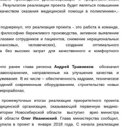
. Результатом реализации проекта будет являться повышение
 качеством оказания медицинской помощи в поликлинике»,-
подчеркнул, что реализация проекта - это работа в команде,
 философию бережливого производства, активное выявление
глазами сотрудников и пациентов, снижение нерациональных
ансовых, человеческих), создание оптимального
са без высоких затрат для качественного и комфортного
что ранее глава региона
Андрей Травников
обозначил
авоохранения, направленные на улучшение качества и
уживания. В их числе – обеспеченность кадрами, техническое
ждений современным оборудованием, строительство новых
икрорайонах.
промежуточных итогах реализации приоритетного проекта
ицинской организации, оказывающей первичную медико-
итории Новосибирской области выступил врио министра
ой области
Олег Иванинский
. Глава министерства сообщил,
тупила в проект в январе 2018 года. С начала реализации