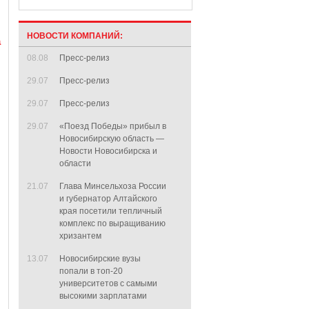
НОВОСТИ КОМПАНИЙ:
а
08.08
Пресс-релиз
29.07
Пресс-релиз
29.07
Пресс-релиз
29.07
«Поезд Победы» прибыл в
Новосибирскую область —
Новости Новосибирска и
области
21.07
Глава Минсельхоза России
и губернатор Алтайского
края посетили тепличный
комплекс по выращиванию
хризантем
13.07
Новосибирские вузы
попали в топ-20
университетов с самыми
высокими зарплатами