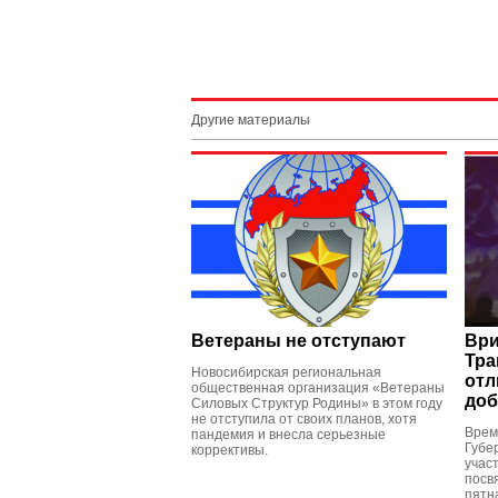
Другие материалы
Ветераны не отступают
Ври
Тра
Новосибирская региональная
отл
общественная организация «Ветераны
доб
Силовых Структур Родины» в этом году
не отступила от своих планов, хотя
Врем
пандемия и внесла серьезные
Губе
коррективы.
учас
посв
пятн