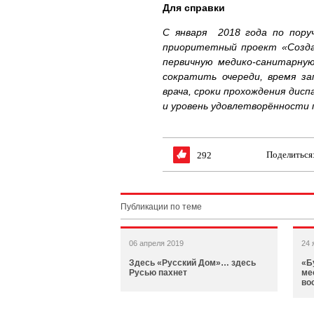
Для справки
С января 2018 года по пору
приоритетный проект «Созда
первичную медико-санитарну
сократить очереди, время за
врача, сроки прохождения дис
и уровень удовлетворённости 
Поделиться
292
Публикации по теме
06 апреля 2019
24 
Здесь «Русский Дом»… здесь
«Б
Русью пахнет
ме
во