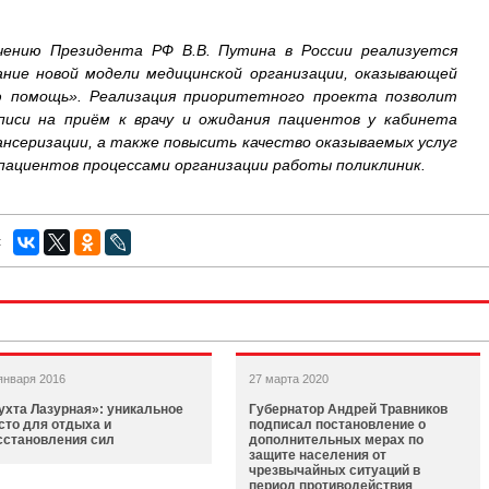
чению Президента РФ В.В. Путина в России реализуется
ние новой модели медицинской организации, оказывающей
ю помощь». Реализация приоритетного проекта позволит
писи на приём к врачу и ожидания пациентов у кабинета
пансеризации, а также повысить качество оказываемых услуг
пациентов процессами организации работы поликлиник.
:
января 2016
27 марта 2020
ухта Лазурная»: уникальное
Губернатор Андрей Травников
сто для отдыха и
подписал постановление о
сстановления сил
дополнительных мерах по
защите населения от
чрезвычайных ситуаций в
период противодействия