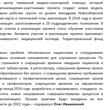
й центр первичной медико-санитарной помощи, который
рганизациями-участниками проекта создает новую модель
здана рабочая группа на уровне минздрава Новосибирской
я карта и тактический план реализации. В 2018 году в проект
низация, расположенная в 29 подразделениях поликлиник: 8
ым этапом в реализации проекта стало обучение участников
одства. Активное участие в реализации проекта принимают
ниверситет, медицинский колледж, Территориальный фонд
вных проблем, обозначенных пациентами и сотрудниками
ны основные направления для улучшения процессов. По
стремимся к сокращению времени ожидания пациентов в
инет забора крови, в регистратуру, соращению времени записи
 обратившихся без записи, к сокращению времени пребывания
ратившихся с профилактической целью, сокращению сроков
ии и профосмотров, сокращению времени на оформление
до конца 2018 года: разработать и тиражировать стандарты по
стить новые направления совершенствования процессов в
организациях. Лучшие практики будут внедрены во все
асти до 2022 года»,- подчеркнул
Олег Иванинский
.