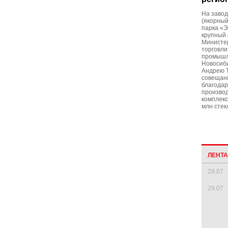
На завод
(якорный
парка «Э
крупный 
Министе
торговли
промышл
Новосиби
Андрею Т
совещани
благода
производ
комплекс
млн стек
ЛЕНТ
29.07
29.07