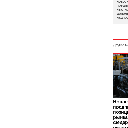
новос
предп
квали
допол
нацпр
Другие 
Новос
предп
позиц
рынка
федер
регио