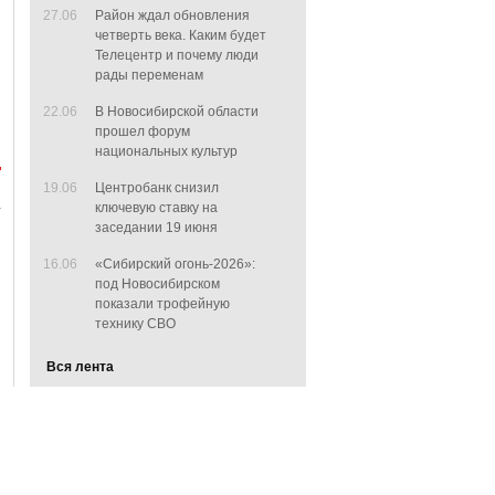
27.06
Район ждал обновления
четверть века. Каким будет
Телецентр и почему люди
рады переменам
22.06
В Новосибирской области
прошел форум
национальных культур
19.06
Центробанк снизил
ключевую ставку на
заседании 19 июня
16.06
«Сибирский огонь-2026»:
под Новосибирском
показали трофейную
технику СВО
Вся лента