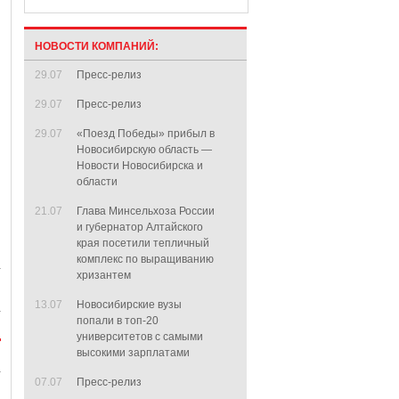
НОВОСТИ КОМПАНИЙ:
29.07
Пресс-релиз
29.07
Пресс-релиз
29.07
«Поезд Победы» прибыл в
Новосибирскую область —
Новости Новосибирска и
области
21.07
Глава Минсельхоза России
и губернатор Алтайского
края посетили тепличный
комплекс по выращиванию
хризантем
13.07
Новосибирские вузы
попали в топ-20
университетов с самыми
высокими зарплатами
07.07
Пресс-релиз