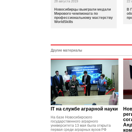
28 августа 2019
22 
Новосибирцы выиграли медали
В 
Мирового чемпионата по
об
профессиональному мастерству
пр
WorldSkills
Другие материалы
IT на службе аграрной науки
Нов
рег
На базе Новосибирского
сог
государственного аграрного
Анд
университета 13 мая была открыта
первая среди аграрных вузов РФ
ком