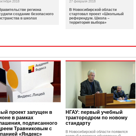
октября 2018
27 февраля 2018
Правительстве региона
В Новосибирской области
судили создание безопасного
стартовал проект «Школьный
остранства в школах
референдум. Школа –
территория выбора»
ый проект запущен в
НГАУ: первый учебный
ионе в рамках
трактородром по новому
лашения, подписанного
стандарту
реем Травниковым с
В Новосибирской области появился
панией «Яндекс»