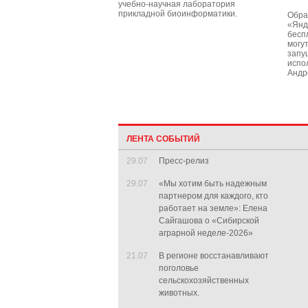
учебно-научная лаборатория
прикладной биоинформатики.
Обра
«Янд
бесп
могут
запу
испо
Андр
ЛЕНТА СОБЫТИЙ
29.07
Пресс-релиз
29.07
«Мы хотим быть надежным
партнером для каждого, кто
работает на земле»: Елена
Сайгашова о «Сибирской
аграрной неделе-2026»
21.07
В регионе восстанавливают
поголовье
сельскохозяйственных
животных.