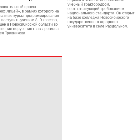
первый в регионе обновленный
учебный трактородром,
зовательный проект
соответствующий требованиям
екс.Лицей», в рамках которого на
национального стандарта. Он открыт
латные курсы программирования
на базе колледжа Новосибирского
 поступить ученики 8–9 классов,
государственного аграрного
щен в Новосибирской области во
университета в селе Раздольном.
лнение поручения главы региона
ея Травникова.