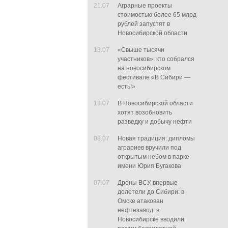
21.07
Аграрные проекты
стоимостью более 65 млрд
рублей запустят в
Новосибирской области
13.07
«Свыше тысячи
участников»: кто собрался
на новосибирском
фестивале «В Сибири —
есть!»
13.07
В Новосибирской области
хотят возобновить
разведку и добычу нефти
08.07
Новая традиция: дипломы
аграриев вручили под
открытым небом в парке
имени Юрия Бугакова
07.07
Дроны ВСУ впервые
долетели до Сибири: в
Омске атакован
нефтезавод, в
Новосибирске вводили