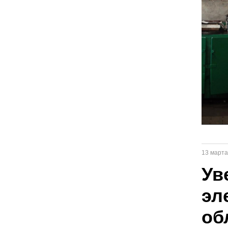
13 марта
Ув
эл
об