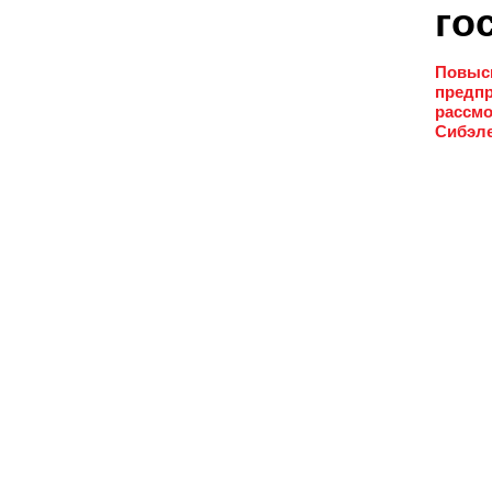
го
Повыси
предпр
рассмо
Сибэле