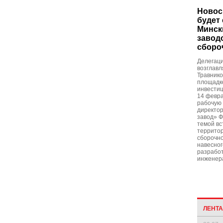
Новос
будет
Минск
завод
сборо
Делегаци
возглав
Травнико
площадке
инвестиц
14 февра
рабочую 
директо
завод» 
темой вс
территор
сборочно
навесног
разрабо
инженер
ЛЕНТ