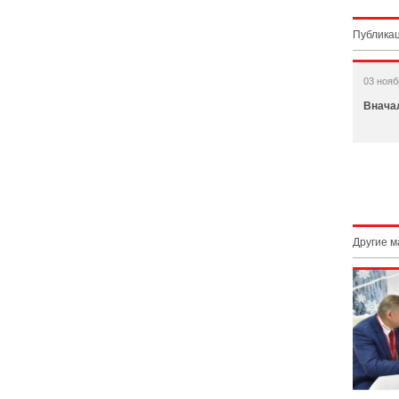
Публикац
03 нояб
Внача
Другие 