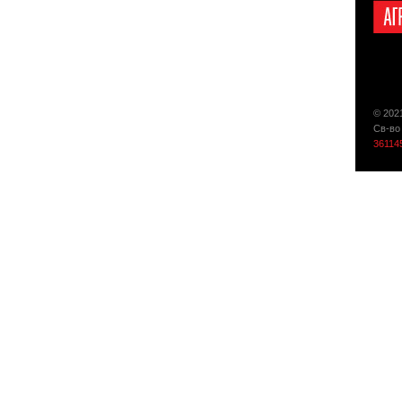
© 202
Св-во
36114