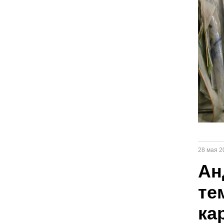
28 мая 2
Ан
те
ка