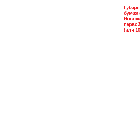
Губерн
бумажн
Новоси
первой
(или 1