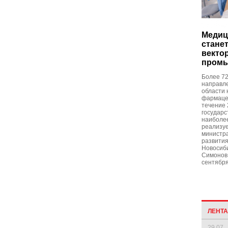
Медиц
стане
векто
промы
Более 72
направл
области 
фармаце
течение 
государс
наиболее
реализуе
министра
развити
Новосиб
Симонов
сентября
ЛЕНТ
29.07