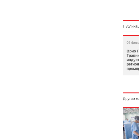
Публикац
08 фев
Врио 
Травн
индус
регион
промп
Другие 