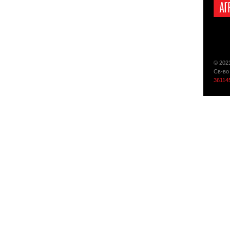
© 202
Св-во
36114