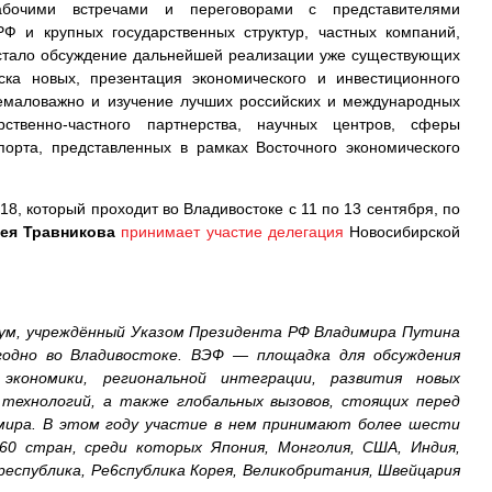
очими встречами и переговорами с представителями
Ф и крупных государственных структур, частных компаний,
 стало обсуждение дальнейшей реализации уже существующих
ска новых, презентация экономического и инвестиционного
емаловажно и изучение лучших российских и международных
рственно-частного партнерства, научных центров, сферы
порта, представленных в рамках Восточного экономического
8, который проходит во Владивостоке с 11 по 13 сентября, по
ея Травникова
принимает участие делегация
Новосибирской
ум, учреждённый Указом Президента РФ Владимира Путина
егодно во Владивостоке. ВЭФ — площадка для обсуждения
 экономики, региональной интеграции, развития новых
технологий, а также глобальных вызовов, стоящих перед
мира. В этом году участие в нем принимают более шести
60 стран, среди которых Япония, Монголия, США, Индия,
республика, Ре6спублика Корея, Великобритания, Швейцария