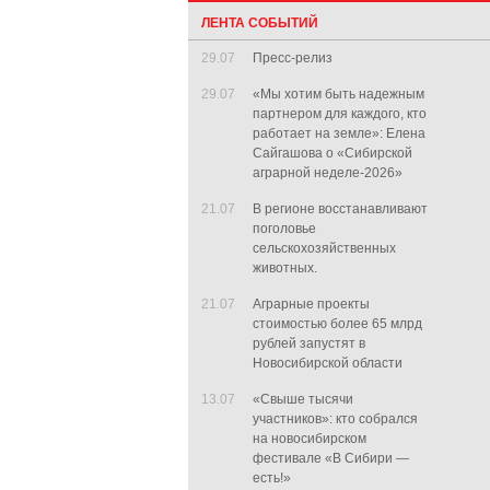
ЛЕНТА СОБЫТИЙ
29.07
Пресс-релиз
29.07
«Мы хотим быть надежным
партнером для каждого, кто
работает на земле»: Елена
Сайгашова о «Сибирской
аграрной неделе-2026»
21.07
В регионе восстанавливают
поголовье
сельскохозяйственных
животных.
21.07
Аграрные проекты
стоимостью более 65 млрд
рублей запустят в
Новосибирской области
13.07
«Свыше тысячи
участников»: кто собрался
на новосибирском
фестивале «В Сибири —
есть!»