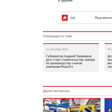
и другие.
Поделиться
242
Публикации по теме
11 сентября 2020
05 
Губернатор Андрей Травников
Дл
дал старт строительству завода
ва
по производству снеков
вк
компании PepsiCo
эк
Другие материалы