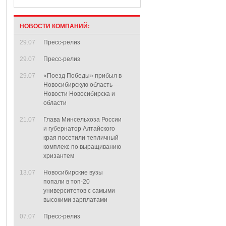
НОВОСТИ КОМПАНИЙ:
29.07
Пресс-релиз
29.07
Пресс-релиз
29.07
«Поезд Победы» прибыл в
Новосибирскую область —
Новости Новосибирска и
области
21.07
Глава Минсельхоза России
и губернатор Алтайского
края посетили тепличный
комплекс по выращиванию
хризантем
13.07
Новосибирские вузы
попали в топ-20
университетов с самыми
высокими зарплатами
07.07
Пресс-релиз