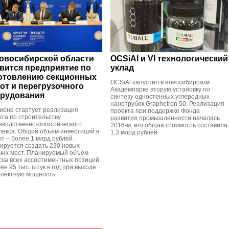
овосибирской области
OCSiAl и VI технологический
вится предприятие по
уклад
отовлению секционных
OCSiAl запустил в новосибирском
от и перегрузочного
Академпарке вторую установку по
рудования
синтезу одностенных углеродных
нанотрубок Graphetron 50. Реализация
гионе стартует реализация
проекта при поддержке Фонда
кта по строительству
развития промышленности началась
зводственно-логистического
2016-м, его общая стоимость составила
лекса. Общий объём инвестиций в
1,3 млрд рублей.
кт – более 1 млрд рублей.
ируется создать 230 новых
чих мест. Планируемый объём
ска всех ассортиментных позиций
ее 95 тыс. штук в год при выходе
роектную мощность.