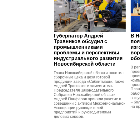
Губернатор Андрей
В Н
Травников обсудил с
поя
промышленниками
изг
проблемы и перспективы
вор
индустриального развития
обо
Новосибирской области
В ре
прое
Глава Новосибирской области посетил
прои
сборочные цеха и цеха готовой
комп
продукции завода «Сиблитмаш». Также
прое
Андрей Травников и заместитель
План
Председателя Законодательного
рабо
Собрания Новосибирской области
выпу
Андрей Панфёров приняли участие в
– бол
совещании с активом Межрегиональной
на п
Ассоциации руководителей
предприятий и руководителями
деловых союзов.