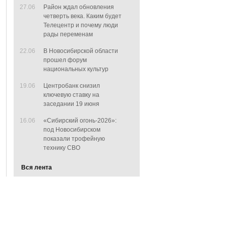
27.06
Район ждал обновления
четверть века. Каким будет
Телецентр и почему люди
рады переменам
22.06
В Новосибирской области
прошел форум
национальных культур
19.06
Центробанк снизил
ключевую ставку на
заседании 19 июня
16.06
«Сибирский огонь-2026»:
под Новосибирском
показали трофейную
технику СВО
Вся лента