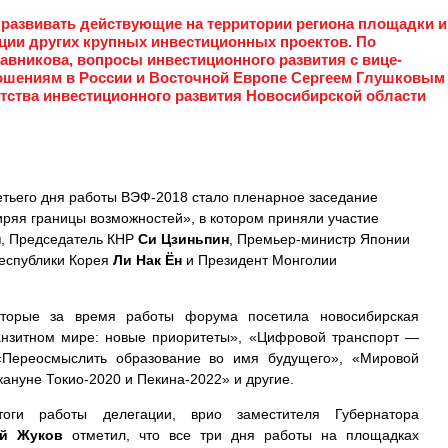
 развивать действующие на территории региона площадки и
ции других крупных инвестиционных проектов. По
авникова, вопросы инвестиционного развития с вице-
ошениям в России и Восточной Европе Сергеем Глушковым
тства инвестиционного развития Новосибирской области
тьего дня работы ВЭФ-2018 стало пленарное заседание
ряя границы возможностей», в котором приняли участие
н
, Председатель КНР
Си Цзиньпин
, Премьер-министр Японии
Республики Корея
Ли Нак Ён
и Президент Монголии
оторые за время работы форума посетила новосибирская
анзитном мире: новые приоритеты», «Цифровой транспорт —
«Переосмыслить образование во имя будущего», «Мировой
акануне Токио-2020 и Пекина-2022» и другие.
тоги работы делегации, врио заместителя Губернатора
й Жуков
отметил, что все три дня работы на площадках