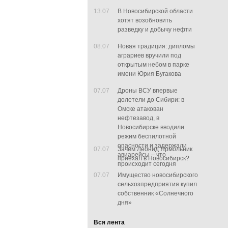
13.07
В Новосибирской области
хотят возобновить
разведку и добычу нефти
08.07
Новая традиция: дипломы
аграриев вручили под
открытым небом в парке
имени Юрия Бугакова
07.07
Дроны ВСУ впервые
долетели до Сибири: в
Омске атакован
нефтезавод, в
Новосибирске вводили
режим беспилотной
опасности и задержали
07.07
Зачем Леонид Ярмольник
авиарейсы – что
приехал в Новосибирск?
происходит сегодня
07.07
Имущество новосибирского
сельхозпредприятия купил
собственник «Солнечного
дня»
Вся лента