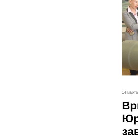
14 марта
Вр
Юр
за