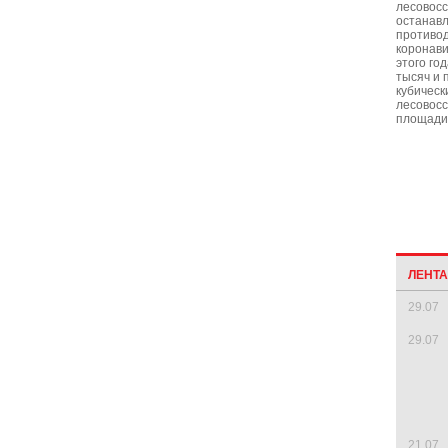
лесовос
останавл
противо
коронави
этого го
тысяч и 
кубическ
лесовос
площади 
ЛЕНТ
29.07
29.07
21.07