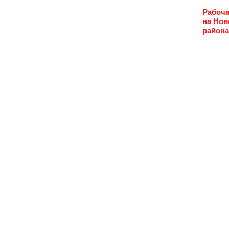
Рабоча
на Нов
района