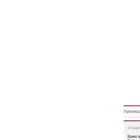
Публикац
14 март
Врио п