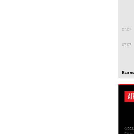
07.07
07.07
Вся л
© 202
Св-во