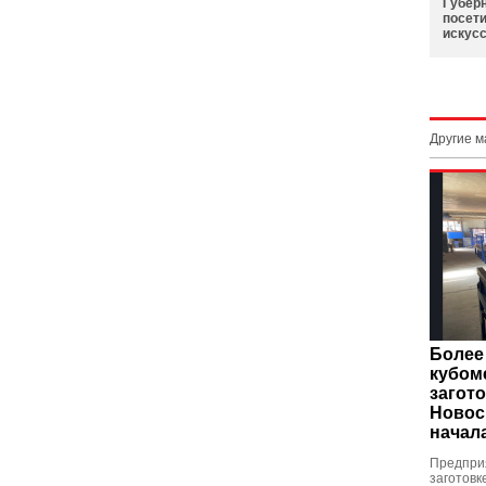
Губер
посет
искусс
Другие 
Более
кубом
загот
Новос
начал
Предприя
заготовк