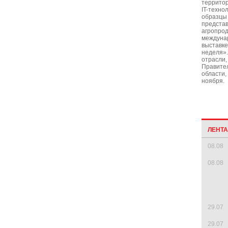
территор
IT-техно
образцы 
представ
агропро
междуна
выставке
неделя»
отрасли,
Правите
области,
ноября.
ЛЕНТ
08.08
08.08
29.07
29.07