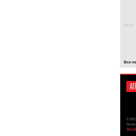
07.07
Вся л
© 202
Св-во
36114