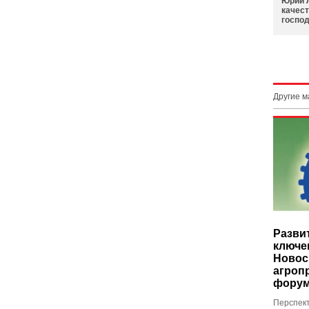
Юрий 
качест
госпо
Другие 
Развит
ключе
Новос
агроп
фору
Перспект