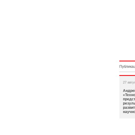
Публикац
27 авгу
Андре
«Техн
предс
резул
разви
научно