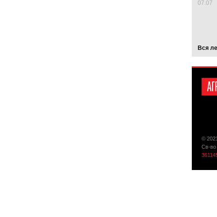
07.07
Вся л
© 202
Св-во
36114