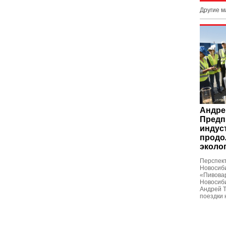
Другие 
Андре
Предп
индус
продо
эколо
Перспект
Новосиб
«Пивова
Новосиби
Андрей Т
поездки 