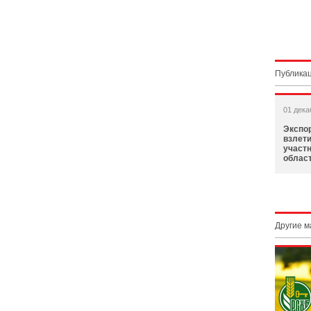
Публикац
01 дека
Экспор
взлет
участ
облас
Другие 