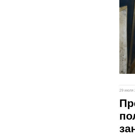
29 июля 
Пр
по
за