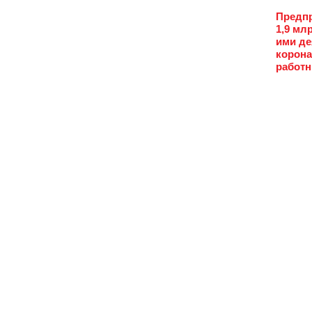
Предпр
1,9 мл
ими де
корона
работн