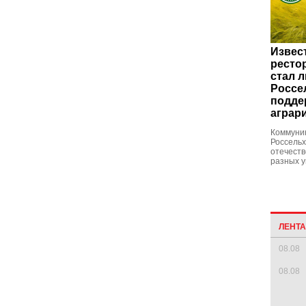
Извес
ресто
стал 
Россе
подде
аграр
Коммуни
Россельх
отечеств
разных у
ЛЕНТ
08.08
08.08