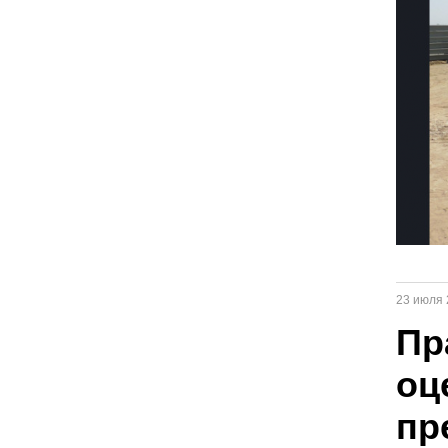
23 июля 
Пр
оц
пр