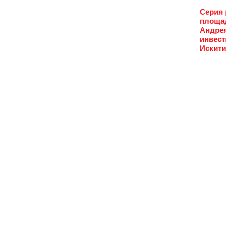
Серия 
площад
Андрея
инвест
Искити