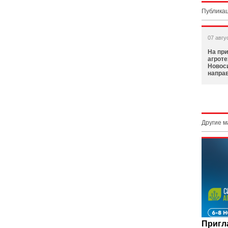
Публикац
07 авгу
На при
агроте
Новос
напра
Другие 
Пригл