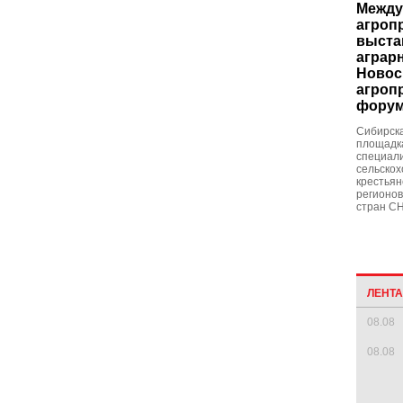
Между
агро
выста
аграрн
Новос
агроп
форум
Сибирска
площадка
специали
сельскох
крестьян
регионов
стран СН
ЛЕНТ
08.08
08.08