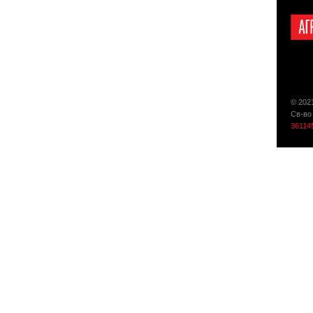
© 202
Св-во
36114