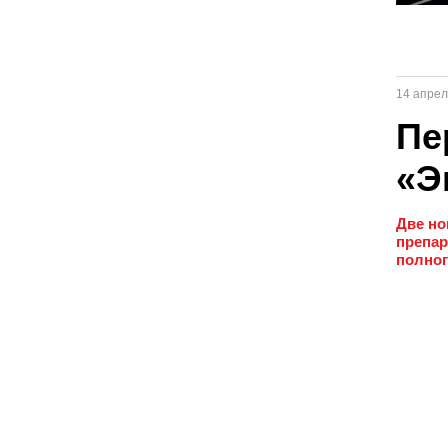
14 апрел
Пе
«Э
Две но
препар
полног