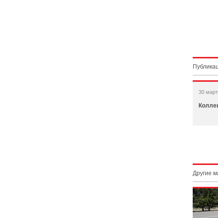
Публикац
30 март
Коллек
Другие 