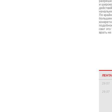
разрешен
и широко
действий
начальни
По крайн
большинс
конкретн
подобное
сват это
врать не 
ЛЕНТ
29.07
29.07