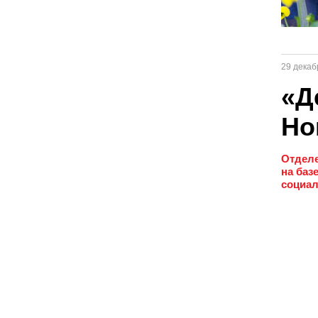
29 декаб
«Д
Но
Отделе
на баз
социал