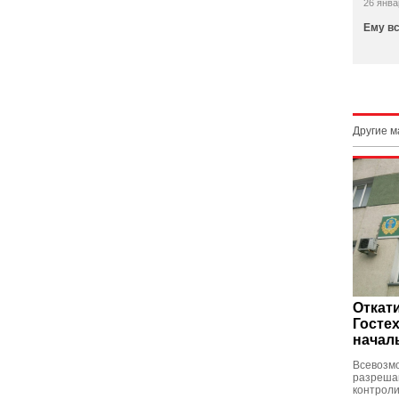
26 янва
Ему в
Другие 
Откати
Госте
начал
Всевозмо
разреша
контроли