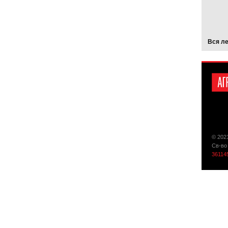
Вся л
© 202
Св-во
36114