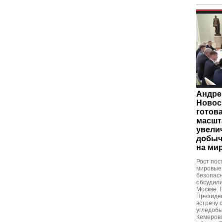
Андре
Новос
готов
масшт
увели
добычи
на ми
Рост пос
мировые 
безопасн
обсудили
Москве. В
Президе
встречу 
угледоб
Кемеровс