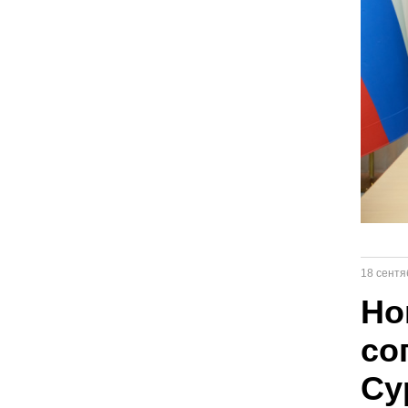
18 сентя
Но
со
Су