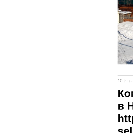
27 февр
Ко
в 
ht
se