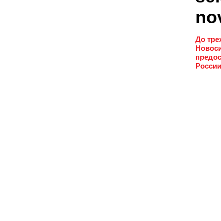
no
До тре
Новоси
предос
России