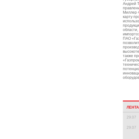
Андрей Т
правлен
Миллер 
карту п
использ
продукци
области,
импорто
ПАО «Га
позволи
производ
высокоте
также пр
«Газпром
техничес
потенци
инновац
оборудо
ЛЕНТ
29.07
29.07