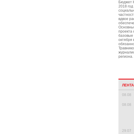
Бюджет 
2018 год
социальн
частност
вдвое ра
обеспеч
Основны
проекта 
базовые
октября
обязанн
Травнико
журналис
региона.
ЛЕНТ
08.08
08.08
29.07