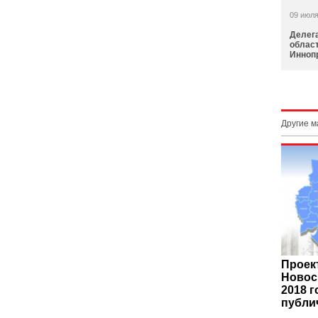
09 июля
Делег
област
Инноп
Другие 
Проек
Новос
2018 
публи