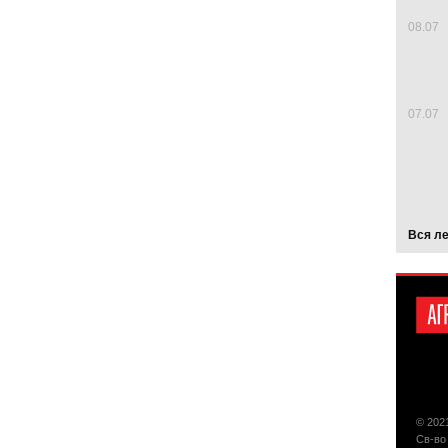
08.07
07.07
Вся л
© 202
Св-во