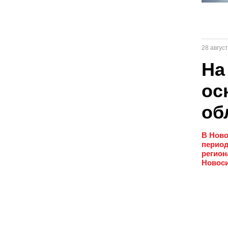
28 авгус
На
ос
об
В Ново
период
регион
Новоси