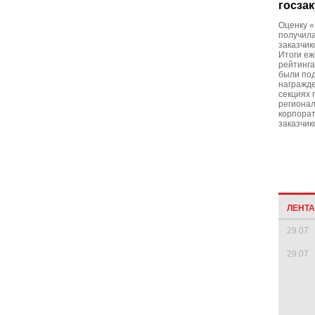
госза
Оценку 
получила
заказчик
Итоги еж
рейтинга
были под
награжде
секциях 
регионал
корпорат
заказчик
ЛЕНТ
29.07
29.07