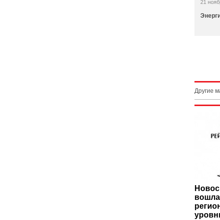
21 нояб
Энерги
Другие 
Новос
вошла
регио
уровн