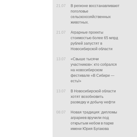
21.07
В регионе восстанавливают
поголовье
сельскохозяйственных
животных.
21.07
Аграрные проекты
стоимостью более 65 млрд
рублей запустят в
Новосибирской области
13.07
«Свыше тысячи
участников»: кто собрался
на новосибирском
фестивале «В Сибири —
есть!»
13.07
В Новосибирской области
хотят возобновить
разведку и добычу нефти
08.07
Новая традиция: дипломы
аграриев вручили под
открытым небом в парке
имени Юрия Бугакова