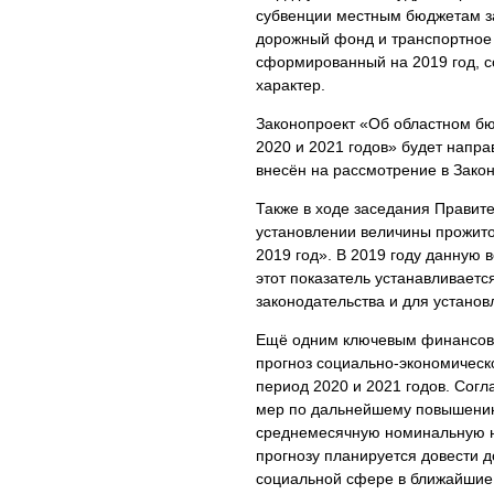
субвенции местным бюджетам з
дорожный фонд и транспортное 
сформированный на 2019 год, с
характер.
Законопроект «Об областном бю
2020 и 2021 годов» будет напр
внесён на рассмотрение в Зако
Также в ходе заседания Правит
установлении величины прожито
2019 год». В 2019 году данную 
этот показатель устанавливает
законодательства и для установ
Ещё одним ключевым финансовы
прогноз социально-экономическ
период 2020 и 2021 годов. Согл
мер по дальнейшему повышению
среднемесячную номинальную н
прогнозу планируется довести д
социальной сфере в ближайшие 