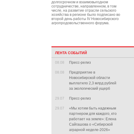
долгосрочном и взаимовыгодном
сотрудничестве, направленном, в том
числе, на развитие отрасли сельского
хозяйства в регионе было подписано во
второй день работы IV Новосибирского
агропродовольственного форума.
ЛЕНТА СОБЫТИЙ
08.08
Пресс-релиз
08.08
Предприятие в
Новосибирской области
выплатило 2,3 млрд рублей
за экологический ущерб
29.07
Пресс-релиз
29.07
«Мы хотим быть надежным
партнером для каждого, кто
работает на земле»: Елена
Сайгашова о «Сибирской
аграрной неделе-2026»