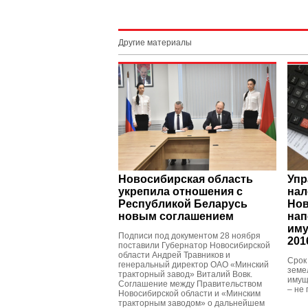
Другие материалы
Новосибирская область
Упр
укрепила отношения с
нал
Республикой Беларусь
Нов
новым соглашением
нап
иму
Подписи под документом 28 ноября
201
поставили Губернатор Новосибирской
области Андрей Травников и
Срок
генеральный директор ОАО «Минский
земе
тракторный завод» Виталий Вовк.
имущ
Соглашение между Правительством
– не 
Новосибирской области и «Минским
тракторным заводом» о дальнейшем