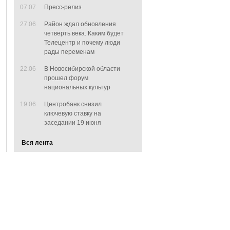
07.07
Пресс-релиз
27.06
Район ждал обновления
четверть века. Каким будет
Телецентр и почему люди
рады переменам
22.06
В Новосибирской области
прошел форум
национальных культур
19.06
Центробанк снизил
ключевую ставку на
заседании 19 июня
Вся лента