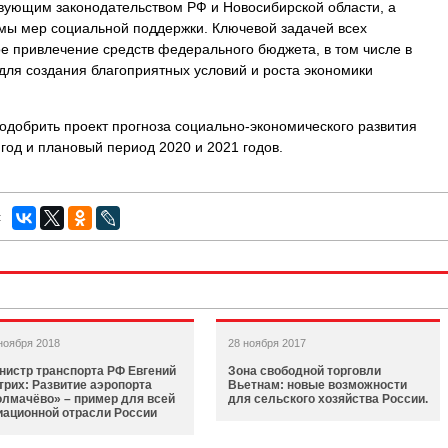
вующим законодательством РФ и Новосибирской области, а
мы мер социальной поддержки. Ключевой задачей всех
ое привлечение средств федерального бюджета, в том числе в
для создания благоприятных условий и роста экономики
добрить проект прогноза социально-экономического развития
год и плановый период 2020 и 2021 годов.
:
ноября 2018
28 ноября 2017
нистр транспорта РФ Евгений
Зона свободной торговли
трих: Развитие аэропорта
Вьетнам: новые возможности
олмачёво» – пример для всей
для сельского хозяйства России.
иационной отрасли России