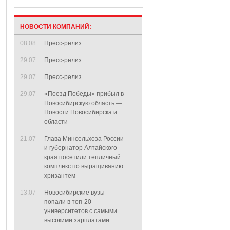
НОВОСТИ КОМПАНИЙ:
08.08
Пресс-релиз
29.07
Пресс-релиз
29.07
Пресс-релиз
29.07
«Поезд Победы» прибыл в
Новосибирскую область —
Новости Новосибирска и
области
21.07
Глава Минсельхоза России
и губернатор Алтайского
края посетили тепличный
комплекс по выращиванию
хризантем
13.07
Новосибирские вузы
попали в топ-20
университетов с самыми
высокими зарплатами