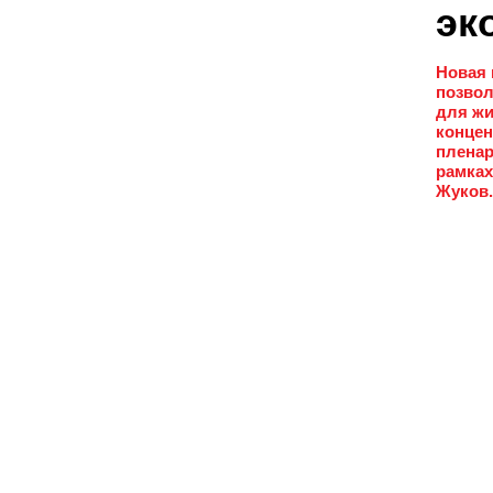
эк
Новая 
позвол
для жи
концен
пленар
рамках
Жуков.