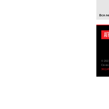
Вся л
© 202
Св-во
36114