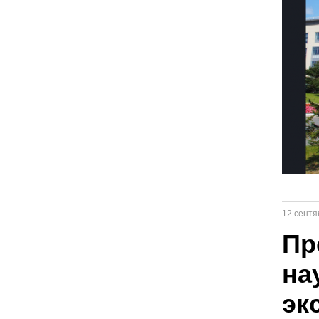
12 сентя
Пр
на
эк