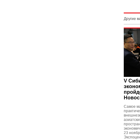
Другие 
V Сиб
эконо
пройд
Новос
Самое м
практиче
внешнеэк
азиатски
простран
экономич
23 ноябр
Экспоцен