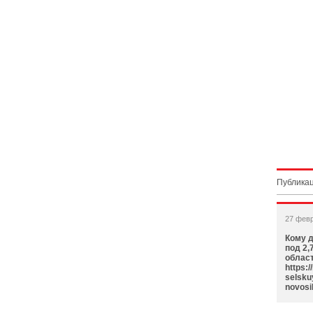
Публикац
27 фев
Кому 
под 2,
област
https:
selsku
novosi