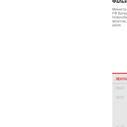
Фальк
Министр 
РФ Вале
Новосиби
визитом,
июля.
ЛЕНТ
29.07
29.07