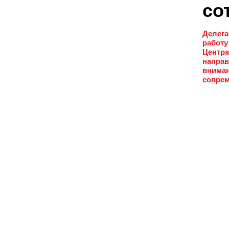
со
Делега
работу
Центра
направ
вниман
соврем