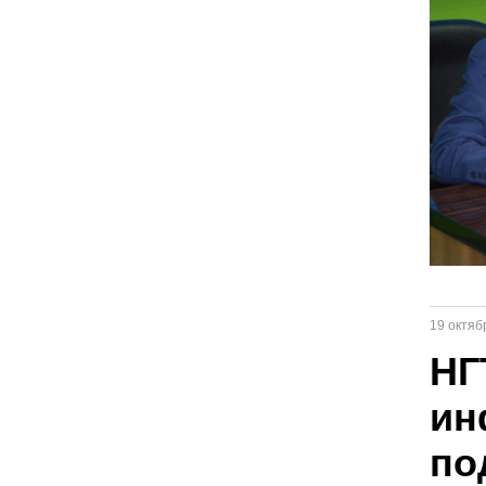
19 октяб
НГ
ин
по