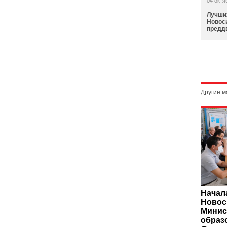
04 октя
Лучших
Новос
предд
Другие 
Начал
Новос
Минис
образ