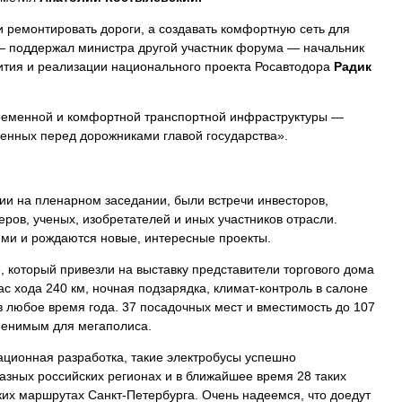
и ремонтировать дороги, а создавать комфортную сеть для
— поддержал министра другой участник форума — начальник
ития и реализации национального проекта Росавтодора
Радик
временной и комфортной транспортной инфраструктуры —
ленных перед дорожниками главой государства».
ии на пленарном заседании, были встречи инвесторов,
ров, ученых, изобретателей и иных участников отрасли.
ми и рождаются новые, интересные проекты.
 который привезли на выставку представители торгового дома
с хода 240 км, ночная подзарядка, климат-контроль в салоне
в любое время года. 37 посадочных мест и вместимость до 107
менимым для мегаполиса.
вационная разработка, такие электробусы успешно
разных российских регионах и в ближайшее время 28 таких
ких маршрутах Санкт-Петербурга. Очень надеемся, что доедут