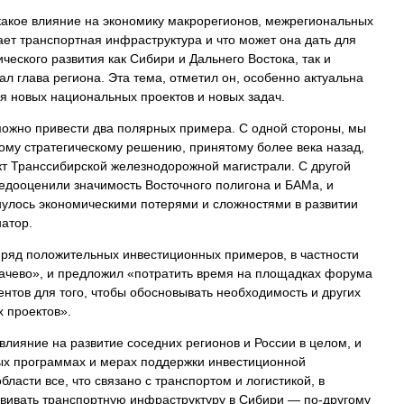
 какое влияние на экономику макрорегионов, межрегиональных
ает транспортная инфраструктура и что может она дать для
еского развития как Сибири и Дальнего Востока, так и
л глава региона. Эта тема, отметил он, особенно актуальна
я новых национальных проектов и новых задач.
 можно привести два полярных примера. С одной стороны, мы
ому стратегическому решению, принятому более века назад,
кт Транссибирской железнодорожной магистрали. С другой
недооценили значимость Восточного полигона и БАМа, и
рнулось экономическими потерями и сложностями в развитии
атор.
 ряд положительных инвестиционных примеров, в частности
мачево», и предложил «потратить время на площадках форума
нтов для того, чтобы обосновывать необходимость и других
 проектов».
лияние на развитие соседних регионов и России в целом, и
ых программах и мерах поддержки инвестиционной
ласти все, что связано с транспортом и логистикой, в
звивать транспортную инфраструктуру в Сибири — по-другому