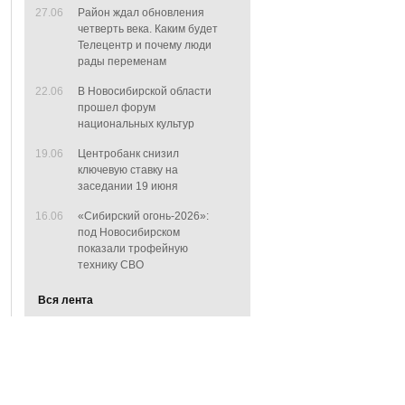
27.06
Район ждал обновления
четверть века. Каким будет
Телецентр и почему люди
рады переменам
22.06
В Новосибирской области
прошел форум
национальных культур
19.06
Центробанк снизил
ключевую ставку на
заседании 19 июня
16.06
«Сибирский огонь-2026»:
под Новосибирском
показали трофейную
технику СВО
Вся лента