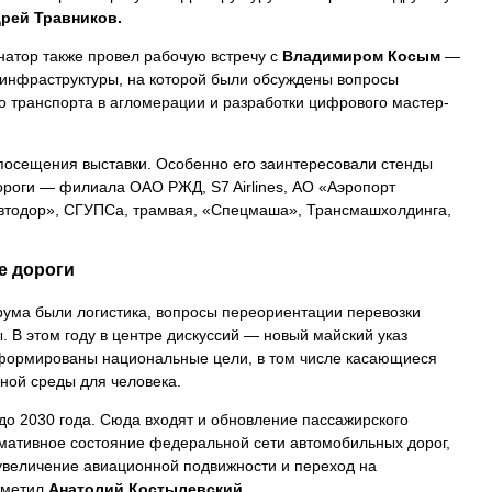
рей Травников.
атор также провел рабочую встречу с
Владимиром Косым
—
инфраструктуры, на которой были обсуждены вопросы
транспорта в агломерации и разработки цифрового мастер-
посещения выставки. Особенно его заинтересовали стенды
роги — филиала ОАО РЖД, S7 Airlines, АО «Аэропорт
втодор», СГУПСа, трамвая, «Спецмаша», Трансмашхолдинга,
е дороги
ума были логистика, вопросы переориентации перевозки
ы. В этом году в центре дискуссий — новый майский указ
сформированы национальные цели, в том числе касающиеся
ной среды для человека.
до 2030 года. Сюда входят и обновление пассажирского
рмативное состояние федеральной сети автомобильных дорог,
 увеличение авиационной подвижности и переход на
тметил
Анатолий Костылевский.