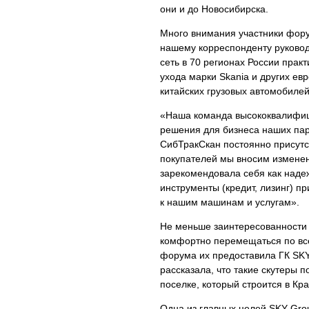
они и до Новосибирска.
Много внимания участники фору
нашему корреспонденту руково
сеть в 70 регионах России прак
ухода марки Skania и других е
китайских грузовых автомобилей 
«Наша команда высококвалифиц
решения для бизнеса наших па
СибТракСкан постоянно присутст
покупателей мы вносим изменен
зарекомендовала себя как наде
инструменты (кредит, лизинг) п
к нашим машинам и услугам».
Не меньше заинтересованности 
комфортно перемещаться по все
форума их предоставила ГК SK
рассказала, что такие скутеры 
поселке, который строится в Кр
Одна из главных целей SKY Gro