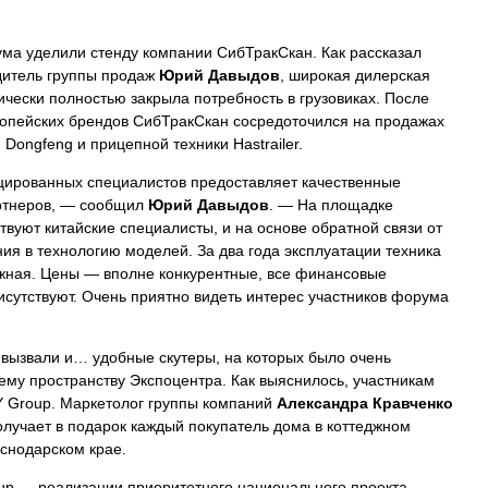
ма уделили стенду компании СибТракСкан. Как рассказал
дитель группы продаж
Юрий Давыдов
, широкая дилерская
тически полностью закрыла потребность в грузовиках. После
вропейских брендов СибТракСкан сосредоточился на продажах
Dongfeng и прицепной техники Hastrailer.
ированных специалистов предоставляет качественные
ртнеров, — сообщил
Юрий Давыдов
. — На площадке
вуют китайские специалисты, и на основе обратной связи от
ия в технологию моделей. За два года эксплуатации техника
жная. Цены — вполне конкурентные, все финансовые
рисутствуют. Очень приятно видеть интерес участников форума
вызвали и… удобные скутеры, на которых было очень
му пространству Экспоцентра. Как выяснилось, участникам
Y Group. Маркетолог группы компаний
Александра Кравченко
получает в подарок каждый покупатель дома в коттеджном
аснодарском крае.
up — реализации приоритетного национального проекта