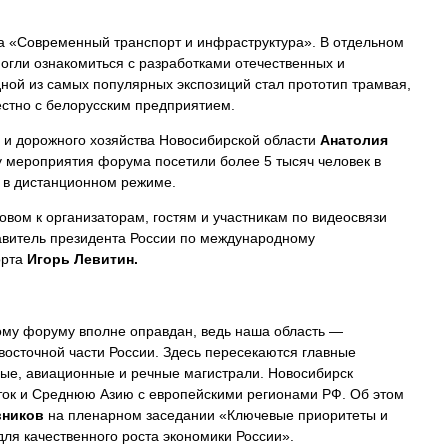
ка «Современный транспорт и инфраструктура». В отдельном
огли ознакомиться с разработками отечественных и
ной из самых популярных экспозиций стал прототип трамвая,
стно с белорусским предприятием.
 и дорожного хозяйства Новосибирской области
Анатолия
ду мероприятия форума посетили более 5 тысяч человек в
 в дистанционном режиме.
вом к организаторам, гостям и участникам по видеосвязи
авитель президента России по международному
орта
Игорь Левитин.
ому форуму вполне оправдан, ведь наша область —
восточной части России. Здесь пересекаются главные
ые, авиационные и речные магистрали. Новосибирск
ток и Среднюю Азию с европейскими регионами РФ. Об этом
вников
на пленарном заседании «Ключевые приоритеты и
для качественного роста экономики России».