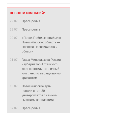
НОВОСТИ КОМПАНИЙ:
29.07
Пресс-релиз
29.07
Пресс-релиз
29.07
«Поезд Победы» прибыл в
Новосибирскую область —
Новости Новосибирска и
области
21.07
Глава Минсельхоза России
и губернатор Алтайского
края посетили тепличный
комплекс по выращиванию
хризантем
13.07
Новосибирские вузы
попали в топ-20
университетов с самыми
высокими зарплатами
07.07
Пресс-релиз